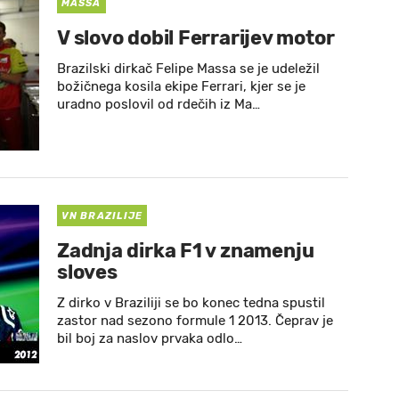
MASSA
V slovo dobil Ferrarijev motor
Brazilski dirkač Felipe Massa se je udeležil
božičnega kosila ekipe Ferrari, kjer se je
uradno poslovil od rdečih iz Ma…
VN BRAZILIJE
Zadnja dirka F1 v znamenju
sloves
Z dirko v Braziliji se bo konec tedna spustil
zastor nad sezono formule 1 2013. Čeprav je
bil boj za naslov prvaka odlo…