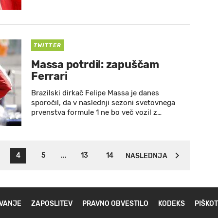
TWITTER
Massa potrdil: zapuščam
Ferrari
Brazilski dirkač Felipe Massa je danes
sporočil, da v naslednji sezoni svetovnega
prvenstva formule 1 ne bo več vozil z…
4
5
...
13
14
NASLEDNJA
VANJE
ZAPOSLITEV
PRAVNO OBVESTILO
KODEKS
PIŠKOT