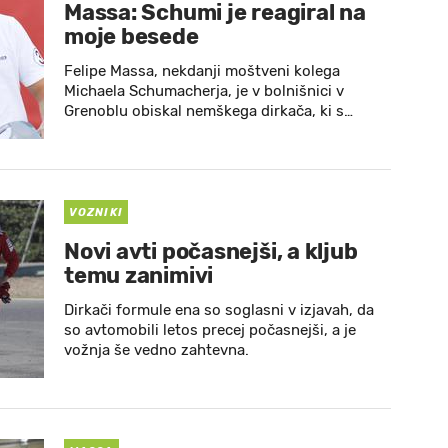
Massa: Schumi je reagiral na
moje besede
Felipe Massa, nekdanji moštveni kolega
Michaela Schumacherja, je v bolnišnici v
Grenoblu obiskal nemškega dirkača, ki s…
VOZNIKI
Novi avti počasnejši, a kljub
temu zanimivi
Dirkači formule ena so soglasni v izjavah, da
so avtomobili letos precej počasnejši, a je
vožnja še vedno zahtevna.