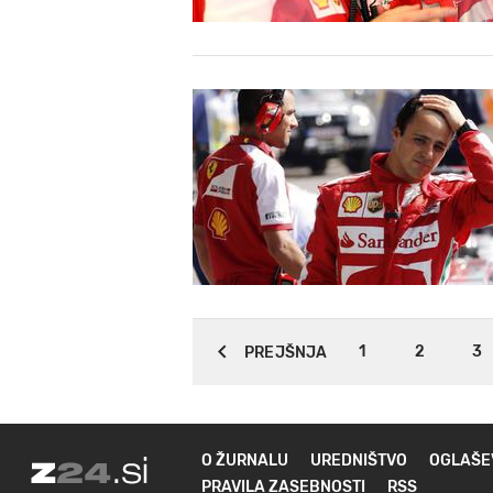
1
2
3
PREJŠNJA
O ŽURNALU
UREDNIŠTVO
OGLAŠE
PRAVILA ZASEBNOSTI
RSS