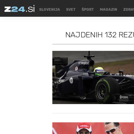
SLOVENIJA
SVET
ŠPORT
MAGAZIN
ZDRA
NAJDENIH
132 RE