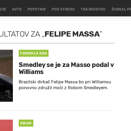
VJE
AVTO
POPOTNIK
POD STREHO
TRAJNOSTNO
ŽURNAL P
ZULTATOV
ZA
„
FELIPE MASSA
”
FORMULA ENA
Smedley se je za Masso podal v
Williams
Brazilski dirkač Felipe Massa bo pri Williamsu
ponovno združil moči z Robom Smedleyem.
OBISK