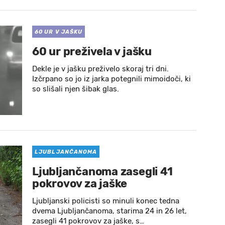
60 UR V JAŠKU
60 ur preživela v jašku
Dekle je v jašku preživelo skoraj tri dni.
Izčrpano so jo iz jarka potegnili mimoidoči, ki
so slišali njen šibak glas.
LJUBLJANČANOMA
Ljubljančanoma zasegli 41
pokrovov za jaške
Ljubljanski policisti so minuli konec tedna
dvema Ljubljančanoma, starima 24 in 26 let,
zasegli 41 pokrovov za jaške, s…