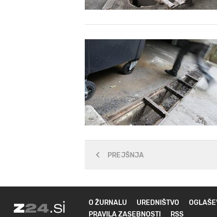
PREJŠNJA
O ŽURNALU
UREDNIŠTVO
OGLAŠE
PRAVILA ZASEBNOSTI
RSS