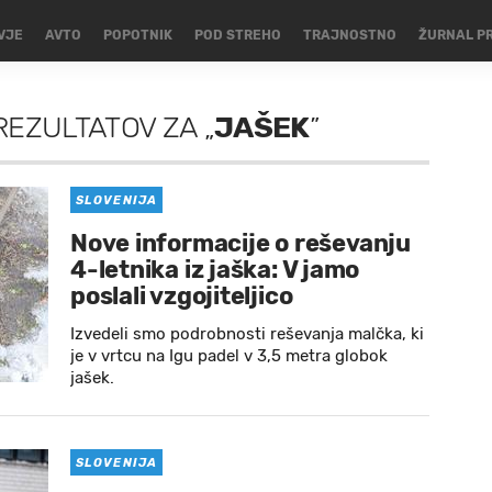
VJE
AVTO
POPOTNIK
POD STREHO
TRAJNOSTNO
ŽURNAL P
REZULTATOV
ZA
„
JAŠEK
”
SLOVENIJA
Nove informacije o reševanju
4-letnika iz jaška: V jamo
poslali vzgojiteljico
Izvedeli smo podrobnosti reševanja malčka, ki
je v vrtcu na Igu padel v 3,5 metra globok
jašek.
SLOVENIJA