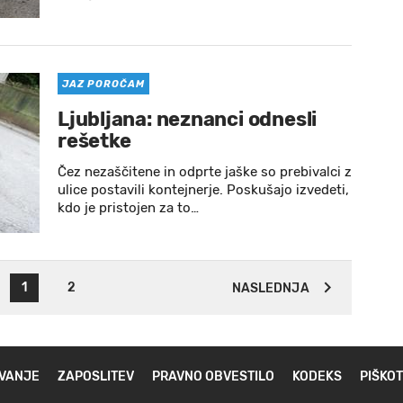
JAZ POROČAM
Ljubljana: neznanci odnesli
rešetke
Čez nezaščitene in odprte jaške so prebivalci z
ulice postavili kontejnerje. Poskušajo izvedeti,
kdo je pristojen za to…
1
2
NASLEDNJA
VANJE
ZAPOSLITEV
PRAVNO OBVESTILO
KODEKS
PIŠKOT