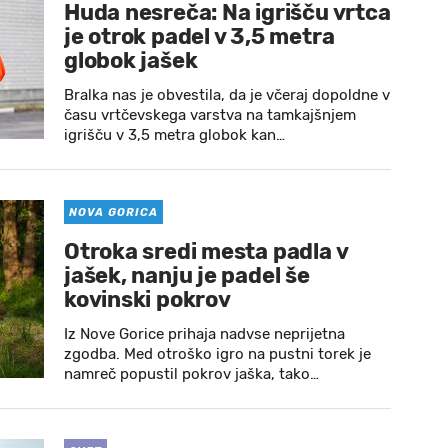
Huda nesreča: Na igrišču vrtca
je otrok padel v 3,5 metra
globok jašek
Bralka nas je obvestila, da je včeraj dopoldne v
času vrtčevskega varstva na tamkajšnjem
igrišču v 3,5 metra globok kan…
NOVA GORICA
Otroka sredi mesta padla v
jašek, nanju je padel še
kovinski pokrov
Iz Nove Gorice prihaja nadvse neprijetna
zgodba. Med otroško igro na pustni torek je
namreč popustil pokrov jaška, tako…