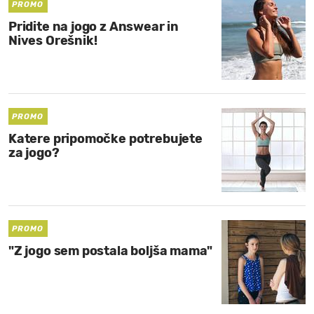
PROMO
Pridite na jogo z Answear in
Nives Orešnik!
PROMO
Katere pripomočke potrebujete
za jogo?
PROMO
"Z jogo sem postala boljša mama"