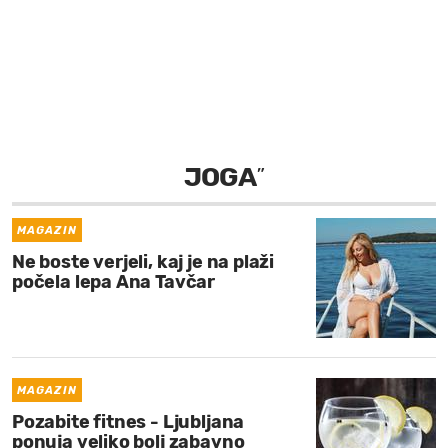
MOJ SANJ
JOGA
”
MAGAZIN
Ne boste verjeli, kaj je na plaži
počela lepa Ana Tavčar
MAGAZIN
Pozabite fitnes - Ljubljana
ponuja veliko bolj zabavno