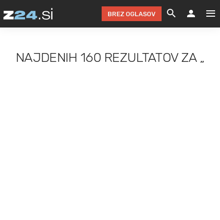
BREZ OGLASOV
GRADIMO &
OLIMPI
EKO 
INTE
T
SLOV
NAJDENIH
160 REZULTATOV
ZA
„
KOMENTARJ
FILM & G
NEPRE
AVTO 
NO
FI
SV
ČRNA 
KOMB
VARČ
AKT
KO
BI
ŠP
FESTIVAL ZA L
LEPOT
MOTO
NA 
NA
O
MAG
ODNOSI IN
ŽIVLJEN
IZ DR
KOLE
E-
ZDR
POGLEJ
HOROSKOP IN
PRAVNI
ŠOFER
ZIMSK
PRE
AV
JOO
IN
POPO
POGLEJ
POGLEJ
POGLEJ
SEM 
POD S
POGLEJ
TRAJN
POGLEJ
ŽURNAL P