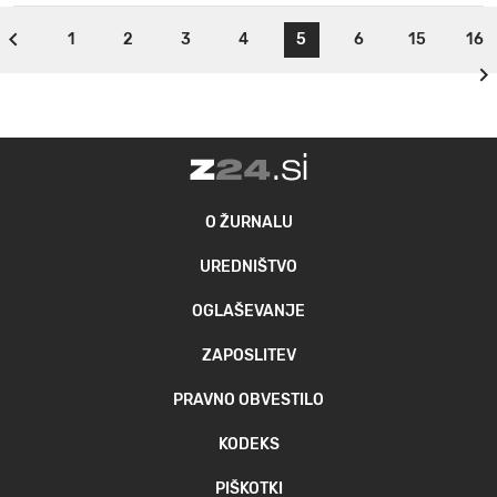
1
2
3
4
5
6
15
16
O ŽURNALU
UREDNIŠTVO
OGLAŠEVANJE
ZAPOSLITEV
PRAVNO OBVESTILO
KODEKS
PIŠKOTKI