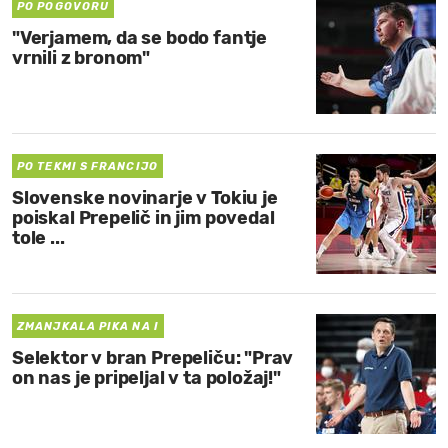
PO POGOVORU
"Verjamem, da se bodo fantje
vrnili z bronom"
PO TEKMI S FRANCIJO
Slovenske novinarje v Tokiu je
poiskal Prepelič in jim povedal
tole ...
ZMANJKALA PIKA NA I
Selektor v bran Prepeliču: "Prav
on nas je pripeljal v ta položaj!"