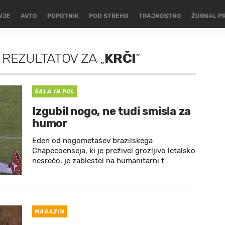
VJE
AVTO
POPOTNIK
POD STREHO
TRAJNOSTNO
ŽURNAL P
 REZULTATOV
ZA
„
KRČI
”
ŠALA IN POL
Izgubil nogo, ne tudi smisla za
humor
Eden od nogometašev brazilskega
Chapecoenseja, ki je preživel grozljivo letalsko
nesrečo, je zablestel na humanitarni t…
MAGAZIN