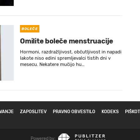
BOLEČE
Omilite boleče menstruacije
Hormoni, razdražljivost, občutljivost in napadi
lakote niso edini spremljevalci tistih dni v
mesecu. Nekatere mučijo hu…
VANJE
ZAPOSLITEV
PRAVNO OBVESTILO
KODEKS
PIŠKOT
Powered by: