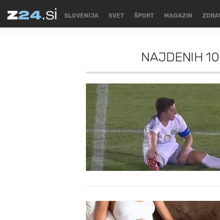
SLOVENIJA
SVET
ŠPORT
MAGAZIN
ZDRA
NAJDENIH
10