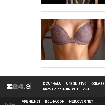
O ŽURNALU
UREDNIŠTVO
OGLAŠE
PRAVILA ZASEBNOSTI
RSS
VREME.NET
BOLHA.COM
MED.OVER.NET
Partnerji: