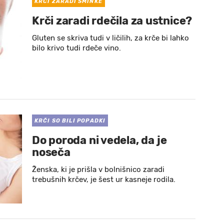
KRČI ZARADI ŠMINKE
Krči zaradi rdečila za ustnice?
Gluten se skriva tudi v ličilih, za krče bi lahko
bilo krivo tudi rdeče vino.
KRČI SO BILI POPADKI
Do poroda ni vedela, da je
noseča
Ženska, ki je prišla v bolnišnico zaradi
trebušnih krčev, je šest ur kasneje rodila.