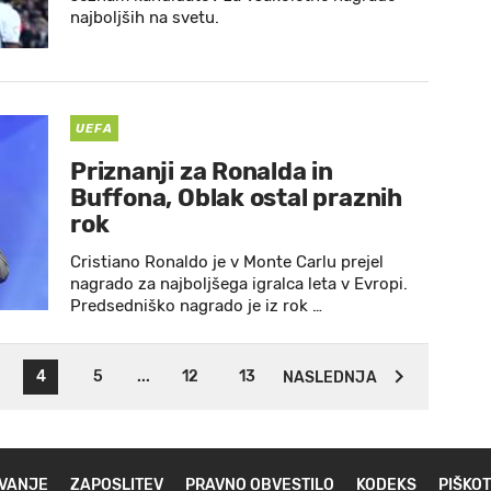
najboljših na svetu.
UEFA
Priznanji za Ronalda in
Buffona, Oblak ostal praznih
rok
Cristiano Ronaldo je v Monte Carlu prejel
nagrado za najboljšega igralca leta v Evropi.
Predsedniško nagrado je iz rok …
4
5
...
12
13
NASLEDNJA
VANJE
ZAPOSLITEV
PRAVNO OBVESTILO
KODEKS
PIŠKOT