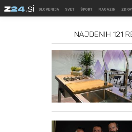
SLOVENIJA
SVET
ŠPORT
MAGAZIN
ZDRA
NAJDENIH
121 