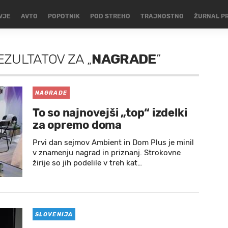
VJE
AVTO
POPOTNIK
POD STREHO
TRAJNOSTNO
ŽURNAL P
REZULTATOV
ZA
„
NAGRADE
”
NAGRADE
To so najnovejši „top“ izdelki
za opremo doma
Prvi dan sejmov Ambient in Dom Plus je minil
v znamenju nagrad in priznanj. Strokovne
žirije so jih podelile v treh kat…
SLOVENIJA