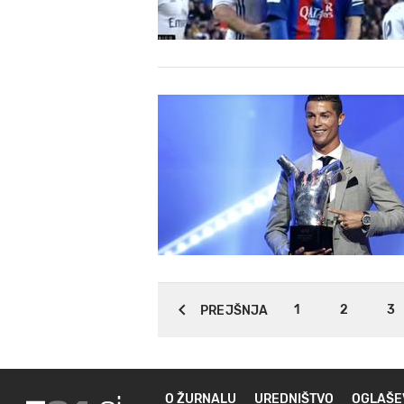
1
2
3
PREJŠNJA
O ŽURNALU
UREDNIŠTVO
OGLAŠE