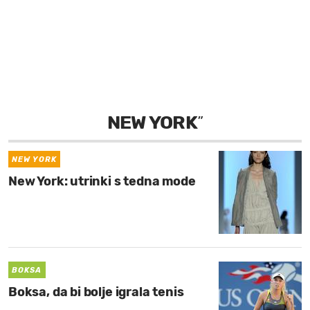
MOJ SANJ
NEW YORK
”
NEW YORK
New York: utrinki s tedna mode
BOKSA
Boksa, da bi bolje igrala tenis