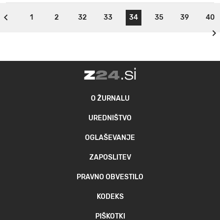
1
2
32
33
34
35
39
40
O ŽURNALU
UREDNIŠTVO
OGLAŠEVANJE
ZAPOSLITEV
PRAVNO OBVESTILO
KODEKS
PIŠKOTKI