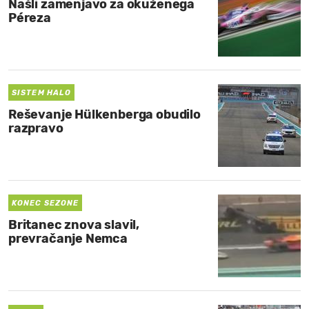
Našli zamenjavo za okuženega
Péreza
SISTEM HALO
Reševanje Hülkenberga obudilo
razpravo
KONEC SEZONE
Britanec znova slavil,
prevračanje Nemca