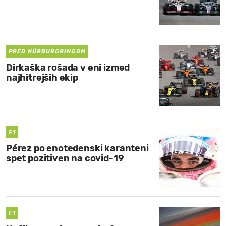
PRED NÜRBURGRINGOM
Dirkaška rošada v eni izmed
najhitrejših ekip
F1
Pérez po enotedenski karanteni
spet pozitiven na covid-19
F1