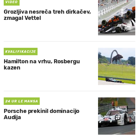
VIDEO
Grozljiva nesreča treh dirkačev,
zmagal Vettel
KVALIFIKACIJE
Hamilton na vrhu, Rosbergu
kazen
24 UR LE MANSA
Porsche prekinil dominacijo
Audija