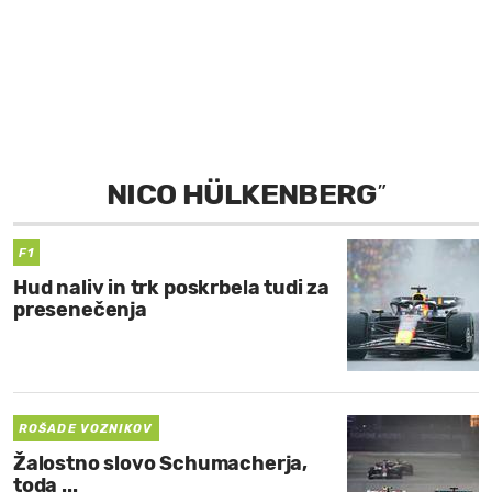
MOJ SANJ
NICO HÜLKENBERG
”
F1
Hud naliv in trk poskrbela tudi za
presenečenja
ROŠADE VOZNIKOV
Žalostno slovo Schumacherja,
toda ...