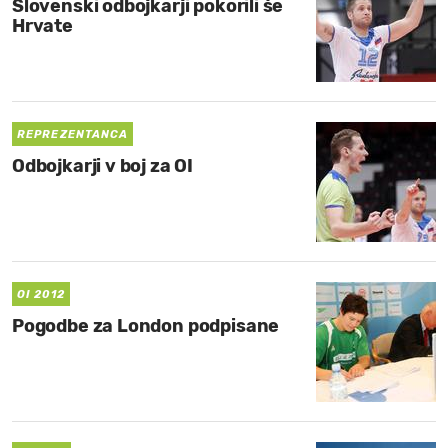
Slovenski odbojkarji pokorili še
Hrvate
REPREZENTANCA
Odbojkarji v boj za OI
OI 2012
Pogodbe za London podpisane