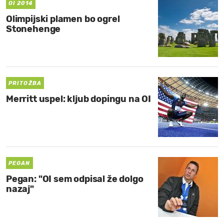
OI 2014
Olimpijski plamen bo ogrel
Stonehenge
PRITOŽBA
Merritt uspel: kljub dopingu na OI
PEGAN
Pegan: "OI sem odpisal že dolgo
nazaj"