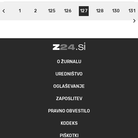
1
2
125
126
127
128
130
131
O ŽURNALU
UREDNIŠTVO
OGLAŠEVANJE
ZAPOSLITEV
PRAVNO OBVESTILO
KODEKS
PIŠKOTKI