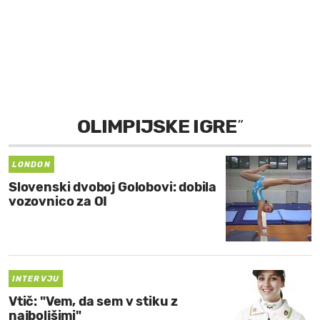
MOJ SANJ
OLIMPIJSKE IGRE
”
LONDON
Slovenski dvoboj Golobovi: dobila
vozovnico za OI
INTERVJU
Vtič: "Vem, da sem v stiku z
najboljšimi"