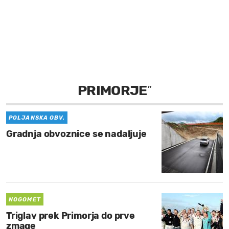
MOJ SANJ
PRIMORJE
”
POLJANSKA OBV.
Gradnja obvoznice se nadaljuje
NOGOMET
Triglav prek Primorja do prve
zmage