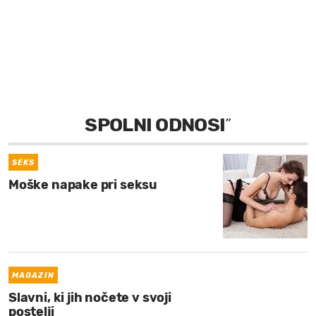
MOJ SANJ
SPOLNI ODNOSI
”
SEKS
Moške napake pri seksu
MAGAZIN
Slavni, ki jih nočete v svoji
postelji