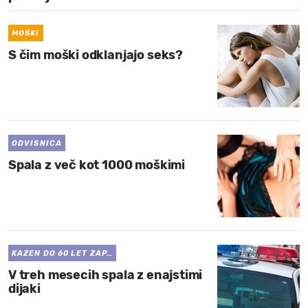
MOŠKI
S čim moški odklanjajo seks?
ODVISNICA
Spala z več kot 1000 moškimi
KAZEN DO 60 LET ZAP…
V treh mesecih spala z enajstimi
dijaki