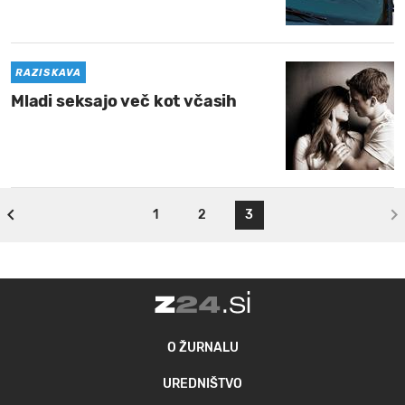
RAZISKAVA
Mladi seksajo več kot včasih
1
2
3
O ŽURNALU
UREDNIŠTVO