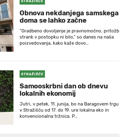
STRAŽIŠČE
Obnova nekdanjega samskega
doma se lahko začne
"Gradbeno dovoljenje je pravnomočno, pritožb
strank v postopku ni bilo," so danes na naša
poizvedovanja, kako kaže dovo…
STRAŽIŠČE
Samooskrbni dan ob dnevu
lokalnih ekonomij
Jutri, v petek, 11. junija, bo na Baragovem trgu
v Stražišču od 17. do 19. ure lokalna eko in
konvencionalna tržnica. P…