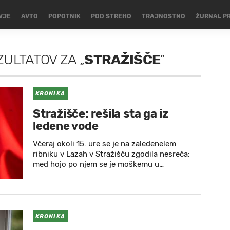
VJE
AVTO
POPOTNIK
POD STREHO
TRAJNOSTNO
ŽURNAL P
ZULTATOV
ZA
„
STRAŽIŠČE
”
KRONIKA
Stražišče: rešila sta ga iz
ledene vode
Včeraj okoli 15. ure se je na zaledenelem
ribniku v Lazah v Stražišču zgodila nesreča:
med hojo po njem se je moškemu u…
KRONIKA