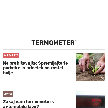
MOJ SANJ
TERMOMETER
”
NA VRTU
Ne prehitevajte: Spremljajte te
podatke in pridelek bo rastel
bolje
AVTO
Zakaj vam termometer v
avtomobilu laže?