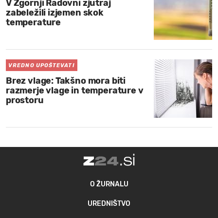
V Zgornji Radovni zjutraj
zabeležili izjemen skok
temperature
VREDNO UPOŠTEVATI
Brez vlage: Takšno mora biti
razmerje vlage in temperature v
prostoru
O ŽURNALU
UREDNIŠTVO