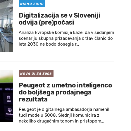
NISMO EDINI
Digitalizacija se v Sloveniji
odvija (pre)počasi
Analiza Evropske komisije kaže, da v sedanjem
scenariju skupna prizadevanja držav članic do
leta 2030 ne bodo dosegla r…
NOVA UI ZA 3008
Peugeot z umetno inteligenco
do boljšega prodajnega
rezultata
Peugeot je digitalnega ambasadorja namenil
tudi modelu 3008. Slednji komunicira z
nekoliko drugačnim tonom in pristopom…