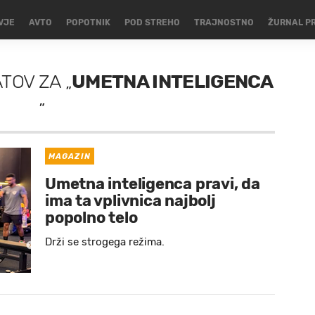
VJE
AVTO
POPOTNIK
POD STREHO
TRAJNOSTNO
ŽURNAL P
ATOV
ZA
„
UMETNA INTELIGENCA
”
MAGAZIN
Umetna inteligenca pravi, da
ima ta vplivnica najbolj
popolno telo
Drži se strogega režima.