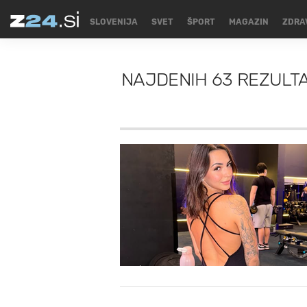
SLOVENIJA
SVET
ŠPORT
MAGAZIN
ZDRA
NAJDENIH
63 REZULT