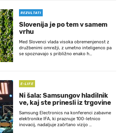
REZULTATI
Slovenija je po tem v samem
vrhu
Med Slovenci vlada visoka obremenjenost z
družbenimi omrežji, z umetno inteligenco pa
se spoznavajo s približno enako h…
E-LIFE
Ni šala: Samsungov hladilnik
ve, kaj ste prinesli iz trgovine
Samsung Electronics na konferenci zabavne
elektronike IFA, ki praznuje 100-letnico
inovacij, nadaljuje začrtano vizijo …