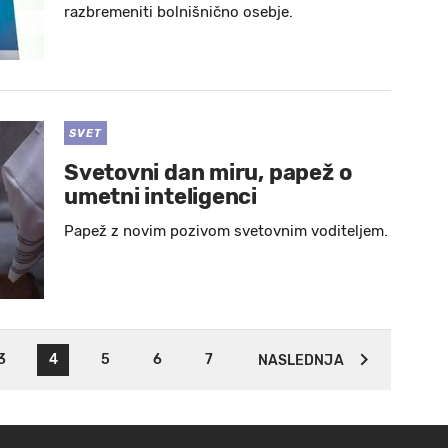
razbremeniti bolnišnično osebje.
SVET
Svetovni dan miru, papež o
umetni inteligenci
Papež z novim pozivom svetovnim voditeljem.
3
4
5
6
7
NASLEDNJA