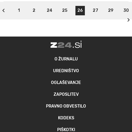
1
2
24
25
26
27
29
30
O ŽURNALU
UREDNIŠTVO
OGLAŠEVANJE
ZAPOSLITEV
PRAVNO OBVESTILO
KODEKS
PIŠKOTKI