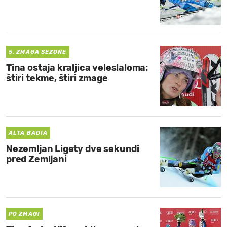
5. ZMAGA SEZONE
Tina ostaja kraljica veleslaloma:
štiri tekme, štiri zmage
ALTA BADIA
Nezemljan Ligety dve sekundi
pred Zemljani
PO ZMAGI