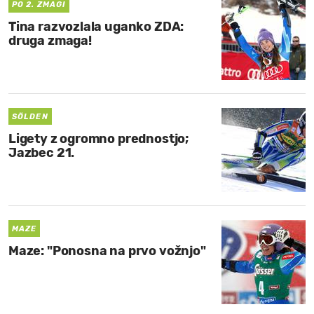
PO 2. ZMAGI
Tina razvozlala uganko ZDA:
druga zmaga!
SÖLDEN
Ligety z ogromno prednostjo;
Jazbec 21.
MAZE
Maze: "Ponosna na prvo vožnjo"