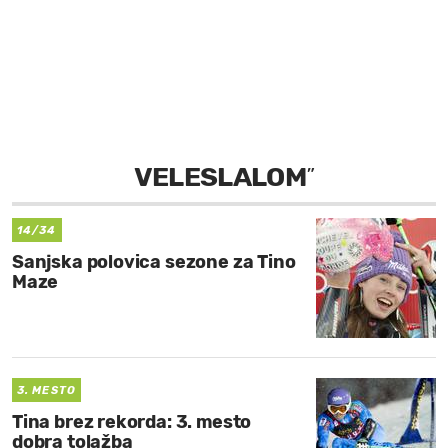
MOJ SANJ
VELESLALOM
”
14/34
Sanjska polovica sezone za Tino
Maze
3. MESTO
Tina brez rekorda: 3. mesto
dobra tolažba