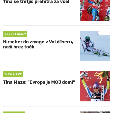
Tina še tretjič prehitra za vse!
VELESLALOM
Hirscher do zmage v Val d'Iseru,
naši brez točk
TINA MAZE
Tina Maze: "Evropa je MOJ dom!"