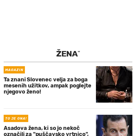
MOJ SANJ
ŽENA
”
MAGAZIN
Ta znani Slovenec velja za boga
mesenih užitkov, ampak poglejte
njegovo ženo!
TO JE ONA!
Asadova žena, ki so jo nekoč
označili za "puščavsko vrtnico",