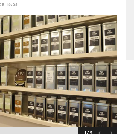
OB 16:05
1/6