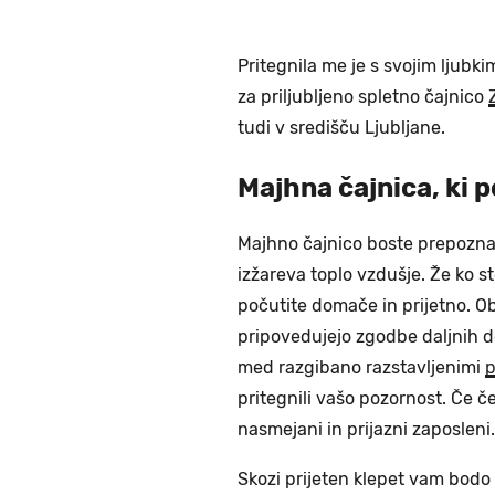
Pritegnila me je s svojim ljub
za priljubljeno spletno čajnico
tudi v središču Ljubljane.
Majhna čajnica, ki 
Majhno čajnico boste prepoznal
izžareva toplo vzdušje. Že ko s
počutite domače in prijetno. O
pripovedujejo zgodbe daljnih de
med razgibano razstavljenimi
p
pritegnili vašo pozornost. Če 
nasmejani in prijazni zaposleni.
Skozi prijeten klepet vam bodo 