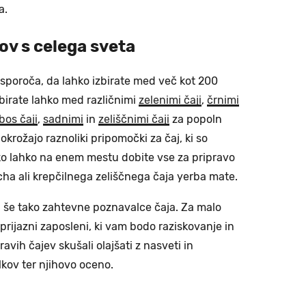
a.
ov s celega sveta
sporoča, da lahko izbirate med več kot 200
zbirate lahko med različnimi
zelenimi čaji
,
črnimi
bos čaji
,
sadnimi
in
zeliščnimi čaji
za popoln
krožajo raznoliki pripomočki za čaj, ki so
Tako lahko na enem mestu dobite vse za pripravo
a ali krepčilnega zeliščnega čaja yerba mate.
 še tako zahtevne poznavalce čaja. Za malo
 prijazni zaposleni, ki vam bodo raziskovanje in
vih čajev skušali olajšati z nasveti in
lkov ter njihovo oceno.