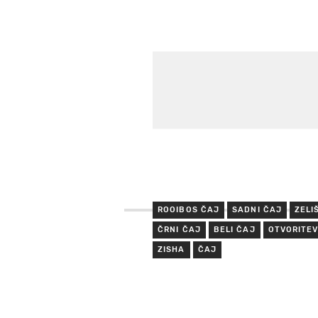
ROOIBOS ČAJ
SADNI ČAJ
ZELI
ČRNI ČAJ
BELI ČAJ
OTVORITE
ZISHA
ČAJ