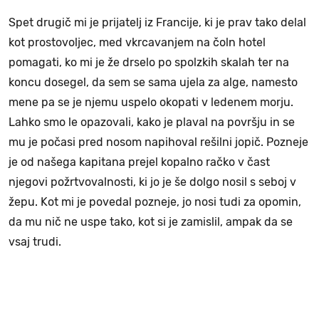
Spet drugič mi je prijatelj iz Francije, ki je prav tako delal
kot prostovoljec, med vkrcavanjem na čoln hotel
pomagati, ko mi je že drselo po spolzkih skalah ter na
koncu dosegel, da sem se sama ujela za alge, namesto
mene pa se je njemu uspelo okopati v ledenem morju.
Lahko smo le opazovali, kako je plaval na površju in se
mu je počasi pred nosom napihoval rešilni jopič. Pozneje
je od našega kapitana prejel kopalno račko v čast
njegovi požrtvovalnosti, ki jo je še dolgo nosil s seboj v
žepu. Kot mi je povedal pozneje, jo nosi tudi za opomin,
da mu nič ne uspe tako, kot si je zamislil, ampak da se
vsaj trudi.