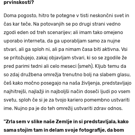
prvinskosti?
Doma pogosto, hitro te potegne v tisti neskončni svet in
čas kar teče. Na potovanjih se po drugi strani vedno
zgodi eden od treh scenarijev; ali imam tako omejeno
uporabo interneta, da ga uporabljam samo za nujne
stvari, ali ga sploh ni, ali pa nimam časa biti aktivna. Vsi
se pritožujejo, zakaj objavljam stvari, ki so se zgodile že
pred parimi tedni ali celo meseci (smeh). Kljub temu da
so zdaj družbena omrežja trenutno bolj na slabem glasu,
češ kako močno posegajo na naša življenja, predstavljajo
najhitrejši, najlažji in najboljši način doseči ljudi po vsem
svetu, sploh če si je za tvojo kariero pomembno ustvariti
ime. Nujno pa je do teh omrežij ustvariti zdrav odnos.
"Zrla sem v slike naše Zemlje in si predstavljala, kako
sama stojim tam in delam svoje fotografije, da bom