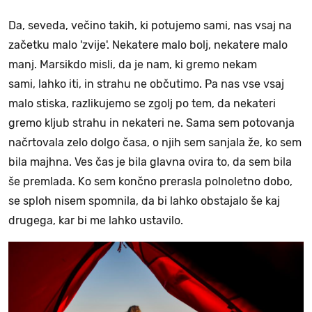
Da, seveda, večino takih, ki potujemo sami, nas vsaj na
začetku malo 'zvije'. Nekatere malo bolj, nekatere malo
manj. Marsikdo misli, da je nam, ki gremo nekam
sami, lahko iti, in strahu ne občutimo. Pa nas vse vsaj
malo stiska, razlikujemo se zgolj po tem, da nekateri
gremo kljub strahu in nekateri ne. Sama sem potovanja
načrtovala zelo dolgo časa, o njih sem sanjala že, ko sem
bila majhna. Ves čas je bila glavna ovira to, da sem bila
še premlada. Ko sem končno prerasla polnoletno dobo,
se sploh nisem spomnila, da bi lahko obstajalo še kaj
drugega, kar bi me lahko ustavilo.