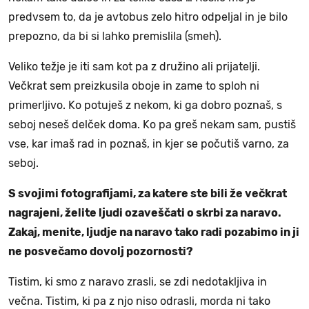
predvsem to, da je avtobus zelo hitro odpeljal in je bilo
prepozno, da bi si lahko premislila (smeh).
Veliko težje je iti sam kot pa z družino ali prijatelji.
Večkrat sem preizkusila oboje in zame to sploh ni
primerljivo. Ko potuješ z nekom, ki ga dobro poznaš, s
seboj neseš delček doma. Ko pa greš nekam sam, pustiš
vse, kar imaš rad in poznaš, in kjer se počutiš varno, za
seboj.
S svojimi fotografijami, za katere ste bili že večkrat
nagrajeni, želite ljudi ozaveščati o skrbi za naravo.
Zakaj, menite, ljudje na naravo tako radi pozabimo in ji
ne posvečamo dovolj pozornosti?
Tistim, ki smo z naravo zrasli, se zdi nedotakljiva in
večna. Tistim, ki pa z njo niso odrasli, morda ni tako