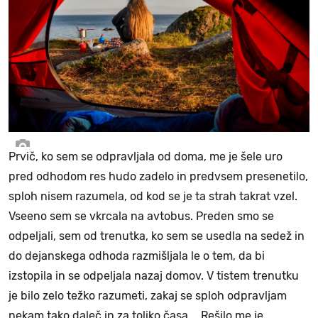
Prvič, ko sem se odpravljala od doma, me je šele uro
pred odhodom res hudo zadelo in predvsem presenetilo,
sploh nisem razumela, od kod se je ta strah takrat vzel.
Vseeno sem se vkrcala na avtobus. Preden smo se
odpeljali, sem od trenutka, ko sem se usedla na sedež in
do dejanskega odhoda razmišljala le o tem, da bi
izstopila in se odpeljala nazaj domov. V tistem trenutku
je bilo zelo težko razumeti, zakaj se sploh odpravljam
nekam tako daleč in za toliko časa … Rešilo me je