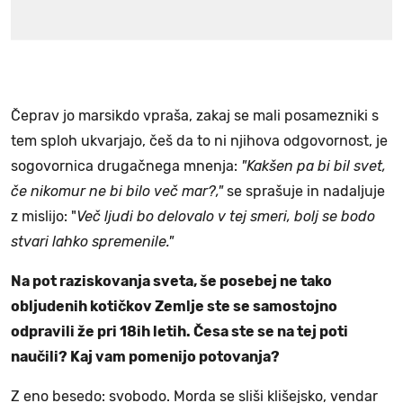
Čeprav jo marsikdo vpraša, zakaj se mali posamezniki s
tem sploh ukvarjajo, češ da to ni njihova odgovornost, je
sogovornica drugačnega mnenja:
"Kakšen pa bi bil svet,
če nikomur ne bi bilo več mar?,"
se sprašuje in nadaljuje
z mislijo: "
Več ljudi bo delovalo v tej smeri, bolj se bodo
stvari lahko spremenile."
Na pot raziskovanja sveta, še posebej ne tako
obljudenih kotičkov Zemlje ste se samostojno
odpravili že pri 18ih letih. Česa ste se na tej poti
naučili? Kaj vam pomenijo potovanja?
Z eno besedo: svobodo. Morda se sliši klišejsko, vendar