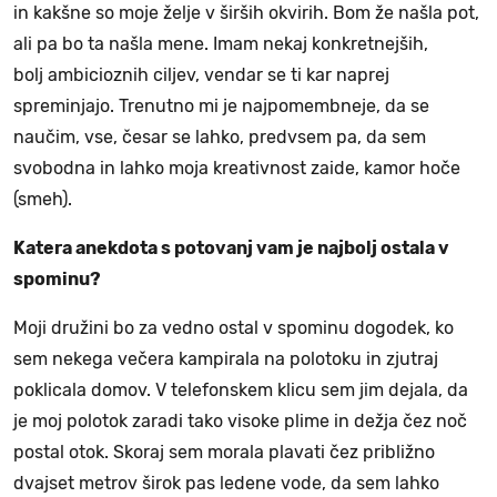
in kakšne so moje želje v širših okvirih. Bom že našla pot,
ali pa bo ta našla mene. Imam nekaj konkretnejših,
bolj ambicioznih ciljev, vendar se ti kar naprej
spreminjajo. Trenutno mi je najpomembneje, da se
naučim, vse, česar se lahko, predvsem pa, da sem
svobodna in lahko moja kreativnost zaide, kamor hoče
(smeh).
Katera anekdota s potovanj vam je najbolj ostala v
spominu?
Moji družini bo za vedno ostal v spominu dogodek, ko
sem nekega večera kampirala na polotoku in zjutraj
poklicala domov. V telefonskem klicu sem jim dejala, da
je moj polotok zaradi tako visoke plime in dežja čez noč
postal otok. Skoraj sem morala plavati čez približno
dvajset metrov širok pas ledene vode, da sem lahko