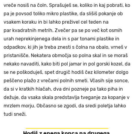
vreče nosiš na čoln. Sprašuješ se, koliko in kaj pobrati, ko
pa je povsod toliko mikro plastike, da slišiš pokanje ob
vsakem koraku in bi lahko preživel cel teden na
par kvadratnih metrih. Zvečer pa se po več kot osmih
urah neprekinjenega dela in s par tonami plastike in
odpadkov, ki jih je treba znesti s čolna na obalo, vrneš v
pristanišče. Nekatera območja so polna skal in se moraš
nekako navaditi, kako biti pol jamar in pol gorski kozel, da
se ne poškoduješ, spet drugič hodiš čez kilometer dolgo
peščeno plažo z vrečami polnih smeti. Včasih sije sonce,
da si v kratkih hlačah, dva dni pozneje pa tako piha in
dežuje, da vsaka skala predstavlja tveganje za kopanje v
mrzlem morju. Občasno se zgodi, da sredi poletja lahko
tudi sneži.
Hodiš z enega konca na drugega,