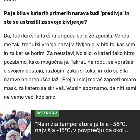
Pa je bila v katerih primerih narava tudi 'predivja' in
ste se ustrašili za svoje življenje?
Da, tudi kakšna takšna prigoda se je že zgodila. Vendar
me taki trenutki vrnejo nazaj v življenje, v biti to, kar sem
in za kar se borim. Za neustavljivo silo, o kateri tako hitro
pozabimo, kako mogočna je. Takrat, na robu, se vprašaš
o svojem obstoju, razlogih, zakaj si tukaj in kdo si. Sila
narave ne prepušča laži. Prej ali slej moraš zapreti omaro
mask, za katero se skrivaš. Včasih spoznamo, da niti sami
ne vemo več, kdo smo.
INTERVJU
"Najnižja temperatura je bila -38°C,
najvišja -15°C, v povprečju pa okoli
-25°C"