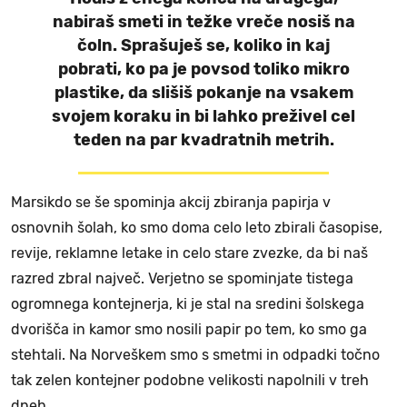
nabiraš smeti in težke vreče nosiš na
čoln. Sprašuješ se, koliko in kaj
pobrati, ko pa je povsod toliko mikro
plastike, da slišiš pokanje na vsakem
svojem koraku in bi lahko preživel cel
teden na par kvadratnih metrih.
Marsikdo se še spominja akcij zbiranja papirja v
osnovnih šolah, ko smo doma celo leto zbirali časopise,
revije, reklamne letake in celo stare zvezke, da bi naš
razred zbral največ. Verjetno se spominjate tistega
ogromnega kontejnerja, ki je stal na sredini šolskega
dvorišča in kamor smo nosili papir po tem, ko smo ga
stehtali. Na Norveškem smo s smetmi in odpadki točno
tak zelen kontejner podobne velikosti napolnili v treh
dneh.