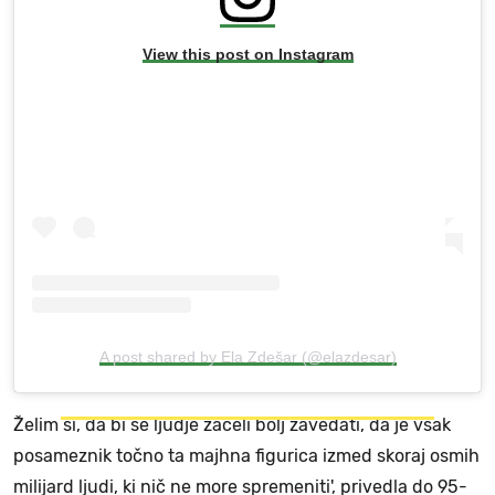
View this post on Instagram
A post shared by Ela Zdešar (@elazdesar)
Želim si, da bi se ljudje začeli bolj zavedati, da je vsak
posameznik točno ta majhna figurica izmed skoraj osmih
milijard ljudi, ki nič ne more spremeniti', privedla do 95-