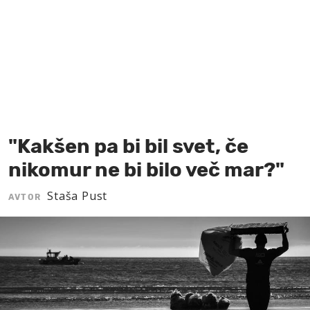
MOJ SANJ
"Kakšen pa bi bil svet, če
nikomur ne bi bilo več mar?"
Staša Pust
AVTOR