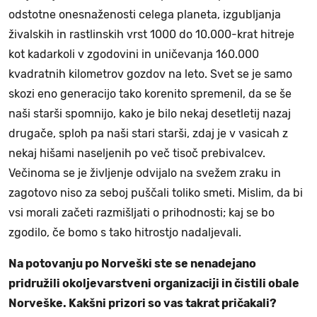
odstotne onesnaženosti celega planeta, izgubljanja
živalskih in rastlinskih vrst 1000 do 10.000-krat hitreje
kot kadarkoli v zgodovini in uničevanja 160.000
kvadratnih kilometrov gozdov na leto. Svet se je samo
skozi eno generacijo tako korenito spremenil, da se še
naši starši spomnijo, kako je bilo nekaj desetletij nazaj
drugače, sploh pa naši stari starši, zdaj je v vasicah z
nekaj hišami naseljenih po več tisoč prebivalcev.
Večinoma se je življenje odvijalo na svežem zraku in
zagotovo niso za seboj puščali toliko smeti. Mislim, da bi
vsi morali začeti razmišljati o prihodnosti; kaj se bo
zgodilo, če bomo s tako hitrostjo nadaljevali.
Na potovanju po Norveški ste se nenadejano
pridružili okoljevarstveni organizaciji in čistili obale
Norveške. Kakšni prizori so vas takrat pričakali?