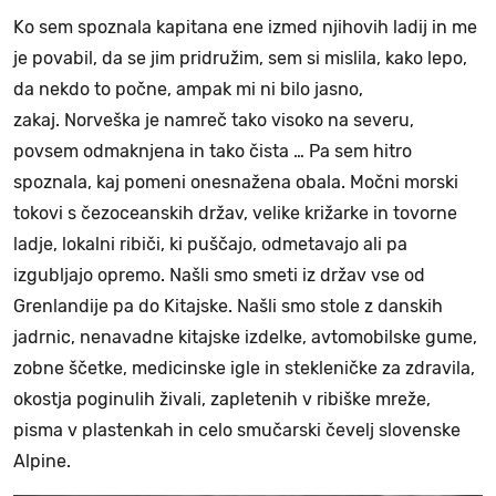
Ko sem spoznala kapitana ene izmed njihovih ladij in me
je povabil, da se jim pridružim, sem si mislila, kako lepo,
da nekdo to počne, ampak mi ni bilo jasno,
zakaj. Norveška je namreč tako visoko na severu,
povsem odmaknjena in tako čista … Pa sem hitro
spoznala, kaj pomeni onesnažena obala. Močni morski
tokovi s čezoceanskih držav, velike križarke in tovorne
ladje, lokalni ribiči, ki puščajo, odmetavajo ali pa
izgubljajo opremo. Našli smo smeti iz držav vse od
Grenlandije pa do Kitajske. Našli smo stole z danskih
jadrnic, nenavadne kitajske izdelke, avtomobilske gume,
zobne ščetke, medicinske igle in stekleničke za zdravila,
okostja poginulih živali, zapletenih v ribiške mreže,
pisma v plastenkah in celo smučarski čevelj slovenske
Alpine.