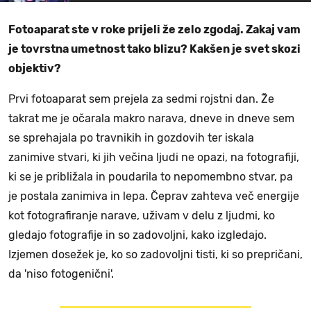
Fotoaparat ste v roke prijeli že zelo zgodaj. Zakaj vam
je tovrstna umetnost tako blizu? Kakšen je svet skozi
objektiv?
Prvi fotoaparat sem prejela za sedmi rojstni dan. Že
takrat me je očarala makro narava, dneve in dneve sem
se sprehajala po travnikih in gozdovih ter iskala
zanimive stvari, ki jih večina ljudi ne opazi, na fotografiji,
ki se je približala in poudarila to nepomembno stvar, pa
je postala zanimiva in lepa. Čeprav zahteva več energije
kot fotografiranje narave, uživam v delu z ljudmi, ko
gledajo fotografije in so zadovoljni, kako izgledajo.
Izjemen dosežek je, ko so zadovoljni tisti, ki so prepričani,
da 'niso fotogenični'.