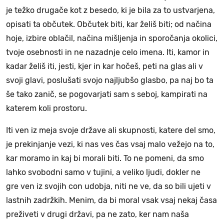
je težko drugače kot z besedo, ki je bila za to ustvarjena,
opisati ta občutek. Občutek biti, kar želiš biti; od načina
hoje, izbire oblačil, načina mišljenja in sporočanja okolici,
tvoje osebnosti in ne nazadnje celo imena. Iti, kamor in
kadar želiš iti, jesti, kjer in kar hočeš, peti na glas ali v
svoji glavi, poslušati svojo najljubšo glasbo, pa naj bo ta
še tako zanič, se pogovarjati sam s seboj, kampirati na
katerem koli prostoru.
Iti ven iz meja svoje države ali skupnosti, katere del smo,
je prekinjanje vezi, ki nas ves čas vsaj malo vežejo na to,
kar moramo in kaj bi morali biti. To ne pomeni, da smo
lahko svobodni samo v tujini, a veliko ljudi, dokler ne
gre ven iz svojih con udobja, niti ne ve, da so bili ujeti v
lastnih zadržkih. Menim, da bi moral vsak vsaj nekaj časa
preživeti v drugi državi, pa ne zato, ker nam naša