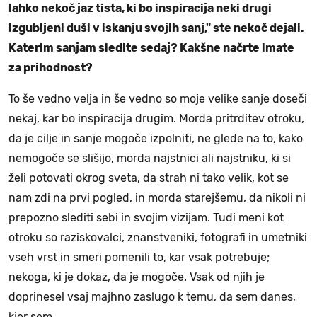
lahko nekoč jaz tista, ki bo inspiracija neki drugi
izgubljeni duši v iskanju svojih sanj," ste nekoč dejali.
Katerim sanjam sledite sedaj? Kakšne načrte imate
za prihodnost?
To še vedno velja in še vedno so moje velike sanje doseči
nekaj, kar bo inspiracija drugim. Morda pritrditev otroku,
da je cilje in sanje mogoče izpolniti, ne glede na to, kako
nemogoče se slišijo, morda najstnici ali najstniku, ki si
želi potovati okrog sveta, da strah ni tako velik, kot se
nam zdi na prvi pogled, in morda starejšemu, da nikoli ni
prepozno slediti sebi in svojim vizijam. Tudi meni kot
otroku so raziskovalci, znanstveniki, fotografi in umetniki
vseh vrst in smeri pomenili to, kar vsak potrebuje;
nekoga, ki je dokaz, da je mogoče. Vsak od njih je
doprinesel vsaj majhno zaslugo k temu, da sem danes,
kjer sem.