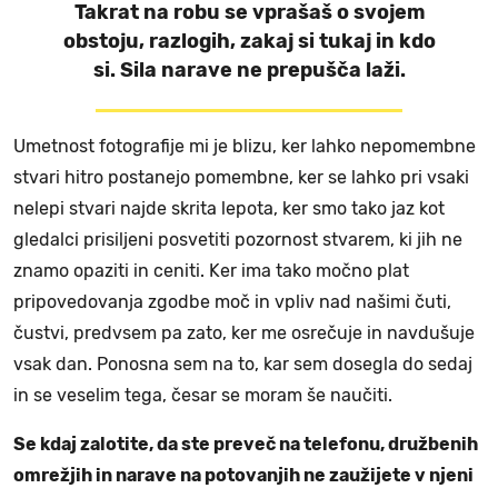
Takrat na robu se vprašaš o svojem
obstoju, razlogih, zakaj si tukaj in kdo
si. Sila narave ne prepušča laži.
Umetnost fotografije mi je blizu, ker lahko nepomembne
stvari hitro postanejo pomembne, ker se lahko pri vsaki
nelepi stvari najde skrita lepota, ker smo tako jaz kot
gledalci prisiljeni posvetiti pozornost stvarem, ki jih ne
znamo opaziti in ceniti. Ker ima tako močno plat
pripovedovanja zgodbe moč in vpliv nad našimi čuti,
čustvi, predvsem pa zato, ker me osrečuje in navdušuje
vsak dan. Ponosna sem na to, kar sem dosegla do sedaj
in se veselim tega, česar se moram še naučiti.
Se kdaj zalotite, da ste preveč na telefonu, družbenih
omrežjih in narave na potovanjih ne zaužijete v njeni