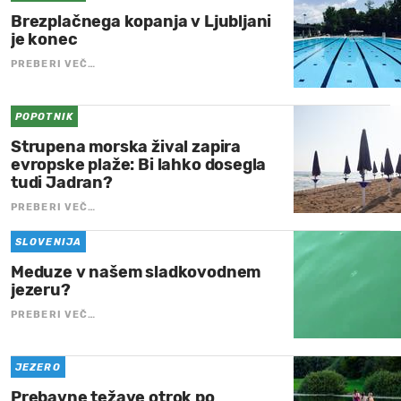
Brezplačnega kopanja v Ljubljani
je konec
PREBERI VEČ…
POPOTNIK
Strupena morska žival zapira
evropske plaže: Bi lahko dosegla
tudi Jadran?
PREBERI VEČ…
SLOVENIJA
Meduze v našem sladkovodnem
jezeru?
PREBERI VEČ…
JEZERO
Prebavne težave otrok po