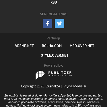
RSS
SPREMLJAJ NAS
Partnerji:
VREME.NET
BOLHA.COM
MED.OVER.NET
STYLE.OVER.NET
Powered by:
Copyright 2026. Zurnal24 |
Styria Media si
Žurnal24.si je osrednji slovenski novičarski portal, ki se po dosegu uvršča
med prve tri najbolj obiskane slovenske spletne strani. Žurnal24 je mesto,
kjer lahko prebirate aktualne, ekskluzivne, domače, tuje in slovenske
novice. Naši novinarji se pri svojem delu najstrožje držijo novinarskega