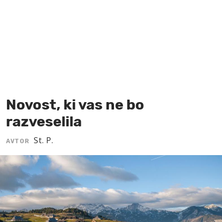
MOJ SANJ
Novost, ki vas ne bo
razveselila
St. P.
AVTOR