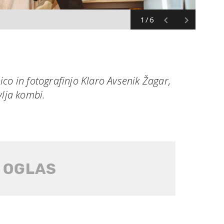
1/6
co in fotografinjo Klaro Avsenik Žagar,
vlja kombi.