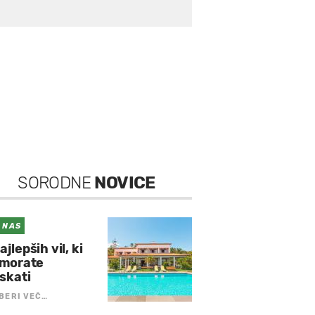
SORODNE
NOVICE
I NAS
ajlepših vil, ki
 morate
skati
BERI VEČ…