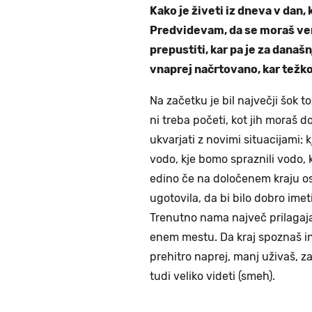
Kako je živeti iz dneva v dan, 
Predvidevam, da se moraš ver
prepustiti, kar pa je za današ
vnaprej načrtovano, kar težko
Na začetku je bil največji šok to
ni treba početi, kot jih moraš d
ukvarjati z novimi situacijami; k
vodo, kje bomo spraznili vodo, 
edino če na določenem kraju os
ugotovila, da bi bilo dobro imeti
Trenutno nama največ prilagajan
enem mestu. Da kraj spoznaš in 
prehitro naprej, manj uživaš, za
tudi veliko videti (smeh).