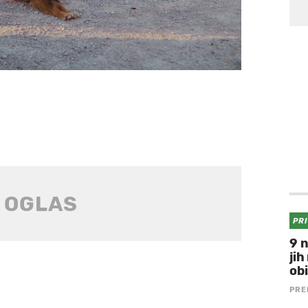
PR
9 n
jih
obi
PRE