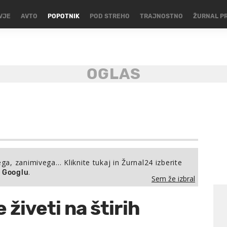
VJE
AVTO
POPOTNIK
POD STREHO
TRAJNOSTNO
ŽURNAL P
ega, zanimivega… Kliknite tukaj in Žurnal24 izberite
.
a Googlu
Sem že izbral
 živeti na štirih