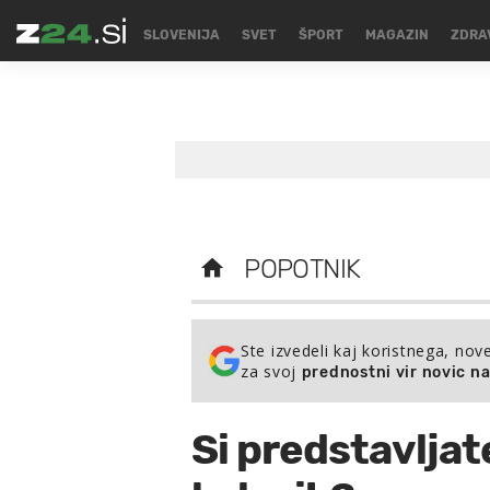
SLOVENIJA
SVET
ŠPORT
MAGAZIN
ZDRA
POPOTNIK
Ste izvedeli kaj koristnega, nov
za svoj
prednostni vir novic n
Si predstavljate