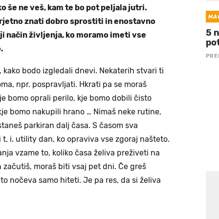
ko še ne veš, kam te bo pot peljala jutri.
MA
jetno znati dobro sprostiti in enostavno
5 
nji način življenja, ko moramo imeti vse
po
.
PRE
, kako bodo izgledali dnevi. Nekaterih stvari ti
oma, npr. pospravljati. Hkrati pa se moraš
je bomo oprali perilo, kje bomo dobili čisto
kje bomo nakupili hrano … Nimaš neke rutine,
taneš parkiran dalj časa. S časom sva
 t. i. utility dan, ko opraviva vse zgoraj našteto.
ja vzame to, koliko časa želiva preživeti na
začutiš, moraš biti vsaj pet dni. Če greš
to nočeva samo hiteti. Je pa res, da si želiva