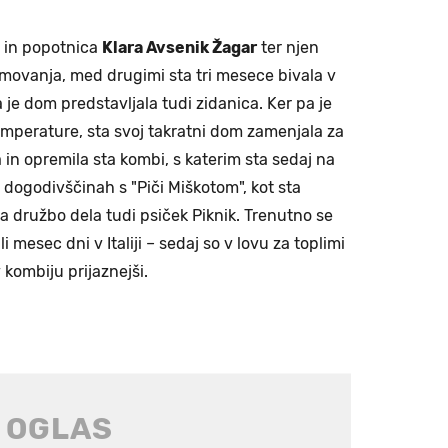
ja in popotnica
Klara Avsenik Žagar
ter njen
movanja, med drugimi sta tri mesece bivala v
a je dom predstavljala tudi zidanica. Ker pa je
 temperature, sta svoj takratni dom zamenjala za
la in opremila sta kombi, s katerim sta sedaj na
 dogodivščinah s "Piči Miškotom", kot sta
a družbo dela tudi psiček Piknik. Trenutno se
i mesec dni v Italiji – sedaj so v lovu za toplimi
 kombiju prijaznejši.