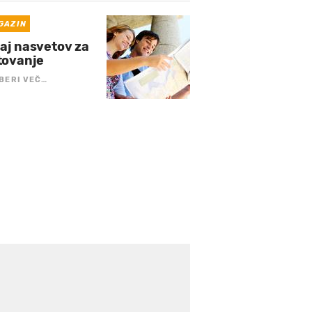
GAZIN
naj nasvetov za
tovanje
BERI VEČ…