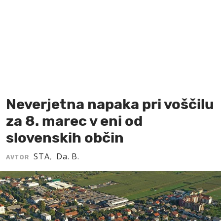
MOJ SANJ
Neverjetna napaka pri voščilu
za 8. marec v eni od
slovenskih občin
STA
Da. B.
AVTOR
,