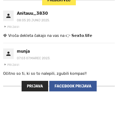
PREBERI VEČ
Anitauu_3830
08:05 20.JUNIJ 2025.
PRIJAVI
🍓 V r o č a d e k l e t a ča k a jo na va s n a 👉 𝗦𝗲𝘅𝘁𝗼.𝗹𝗶𝗳𝗲
munja
07:03 07.MAREC 2023.
PRIJAVI
Očitno so ti, ki so to nalepili, zgubili kompas!!
PRIJAVA
FACEBOOK PRIJAVA