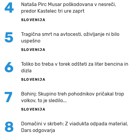
4
Nataša Pirc Musar poškodovana v nesreči,
predor Kastelec tri ure zaprt
SLOVENIJA
5
Tragična smrt na avtocesti, oživljanje ni bilo
uspešno
SLOVENIJA
6
Toliko bo treba v torek odšteti za liter bencina in
dizla
SLOVENIJA
7
Bohinj: Skupino treh pohodnikov pričakal trop
volkov, to je sledilo...
SLOVENIJA
8
Domačini v skrbeh: Z viadukta odpada material,
Dars odgovarja