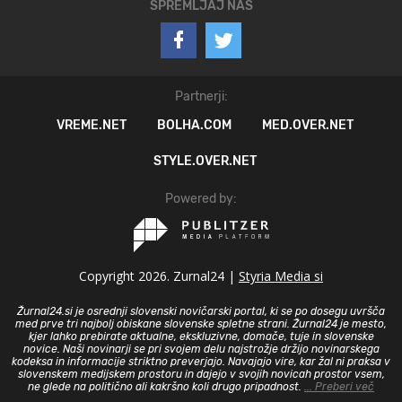
SPREMLJAJ NAS
Partnerji:
VREME.NET
BOLHA.COM
MED.OVER.NET
STYLE.OVER.NET
Powered by:
Copyright 2026. Zurnal24 |
Styria Media si
Žurnal24.si je osrednji slovenski novičarski portal, ki se po dosegu uvršča
med prve tri najbolj obiskane slovenske spletne strani. Žurnal24 je mesto,
kjer lahko prebirate aktualne, ekskluzivne, domače, tuje in slovenske
novice. Naši novinarji se pri svojem delu najstrožje držijo novinarskega
kodeksa in informacije striktno preverjajo. Navajajo vire, kar žal ni praksa v
slovenskem medijskem prostoru in dajejo v svojih novicah prostor vsem,
ne glede na politično ali kakršno koli drugo pripadnost.
... Preberi več