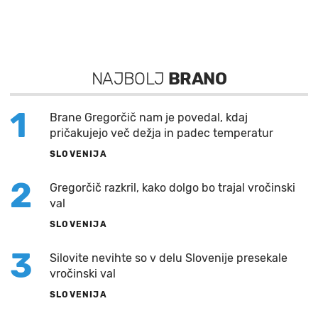
NAJBOLJ
BRANO
1
Brane Gregorčič nam je povedal, kdaj
pričakujejo več dežja in padec temperatur
SLOVENIJA
2
Gregorčič razkril, kako dolgo bo trajal vročinski
val
SLOVENIJA
3
Silovite nevihte so v delu Slovenije presekale
vročinski val
SLOVENIJA