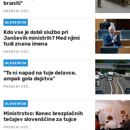
braniti"
PREBERI VEČ…
SLOVENIJA
Kdo vse je dobil službo pri
Janševih ministrih? Med njimi
tudi znana imena
PREBERI VEČ…
SLOVENIJA
"To ni napad na tuje delavce,
ampak gola dejstva"
PREBERI VEČ…
SLOVENIJA
Ministrstvo: Konec brezplačnih
tečajev slovenščine za tujce
PREBERI VEČ…