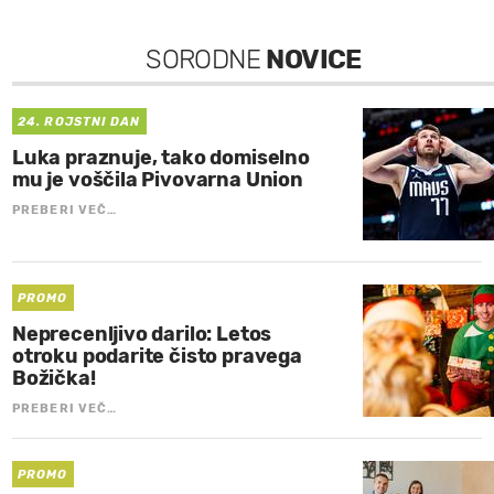
SORODNE
NOVICE
24. ROJSTNI DAN
Luka praznuje, tako domiselno
mu je voščila Pivovarna Union
PREBERI VEČ…
PROMO
Neprecenljivo darilo: Letos
otroku podarite čisto pravega
Božička!
PREBERI VEČ…
PROMO