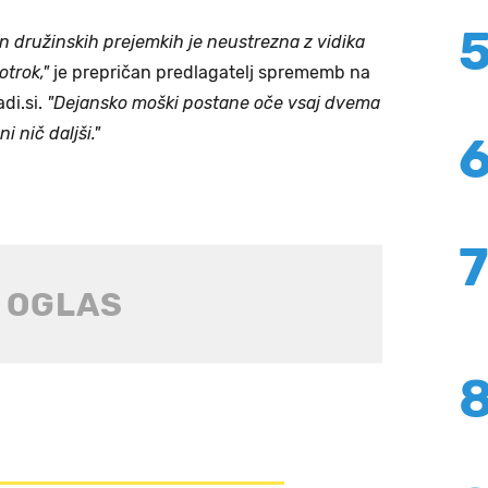
n družinskih prejemkih je neustrezna z vidika
otrok,"
je prepričan predlagatelj sprememb na
di.si.
"Dejansko moški postane oče vsaj dvema
 nič daljši."