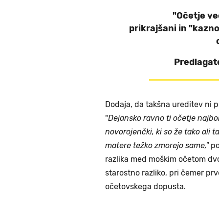
"Očetje ve
prikrajšani in "kazno
Predlagate
Dodaja, da takšna ureditev ni 
"
Dejansko ravno ti očetje najbol
novorojenčki, ki so že tako ali
matere težko zmorejo same,"
po
razlika med moškim očetom dvo
starostno razliko, pri čemer p
očetovskega dopusta.