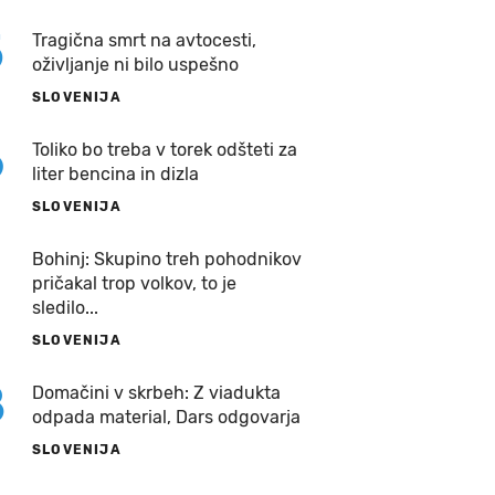
5
Tragična smrt na avtocesti,
oživljanje ni bilo uspešno
SLOVENIJA
6
Toliko bo treba v torek odšteti za
liter bencina in dizla
SLOVENIJA
7
Bohinj: Skupino treh pohodnikov
pričakal trop volkov, to je
sledilo...
SLOVENIJA
8
Domačini v skrbeh: Z viadukta
odpada material, Dars odgovarja
SLOVENIJA