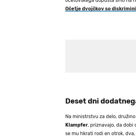
očetovskega dopusta smo na naš
Očetje dvojčkov so diskrimin
Deset dni dodatneg
Na ministrstvu za delo, družino
Klampfer
, priznavajo, da dobi
se mu hkrati rodi en otrok, dva,