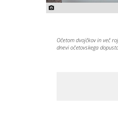
Očetom dvojčkov in več roj
dnevi očetovskega dopusta