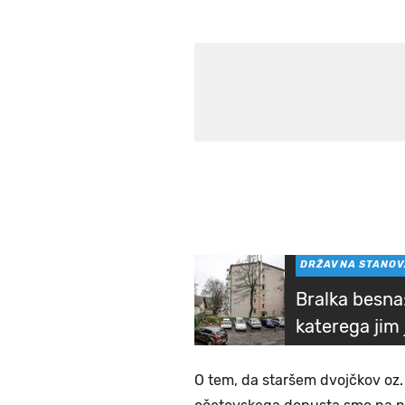
DRŽAVNA STANO
Bralka besna
katerega jim
O tem, da staršem dvojčkov oz.