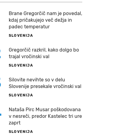
Brane Gregorčič nam je povedal,
kdaj pričakujejo več dežja in
padec temperatur
SLOVENIJA
2
Gregorčič razkril, kako dolgo bo
trajal vročinski val
SLOVENIJA
3
Silovite nevihte so v delu
Slovenije presekale vročinski val
SLOVENIJA
4
Nataša Pirc Musar poškodovana
v nesreči, predor Kastelec tri ure
zaprt
SLOVENIJA