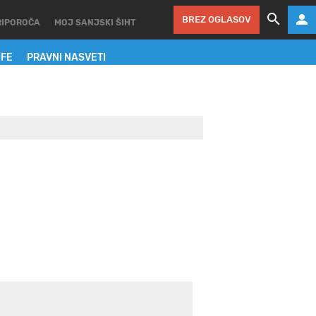
BREZ OGLASOV
RIPOROČA
MOJ SANJSKI ŠIHT
IFE
PRAVNI NASVETI