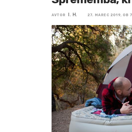
I. H.
AVTOR
27. MAREC 2019, OB 