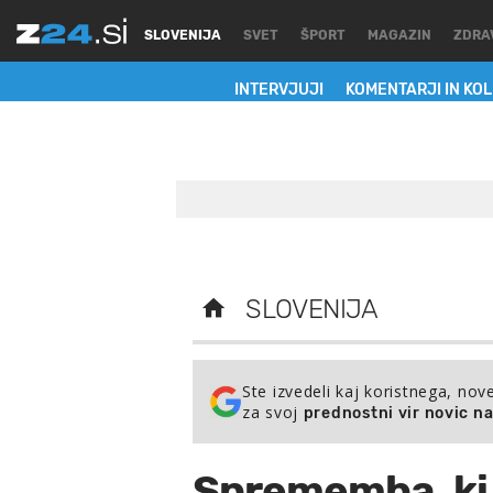
SLOVENIJA
SVET
ŠPORT
MAGAZIN
ZDRA
INTERVJUJI
KOMENTARJI IN KO
SLOVENIJA
Ste izvedeli kaj koristnega, nov
za svoj
prednostni vir novic n
Sprememba, ki 