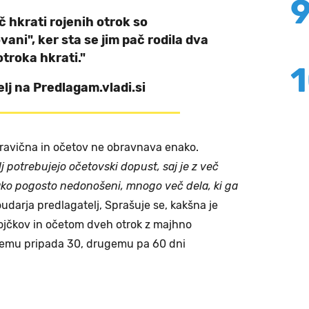
č hkrati rojenih otrok so
vani", ker sta se jim pač rodila dva
otroka hkrati."
lj na Predlagam.vladi.si
pravična in očetov ne obravnava enako.
j potrebujejo očetovski dopust, saj je z več
 tako pogosto nedonošeni, mnogo več dela, ki ga
udarja predlagatelj, Sprašuje se, kakšna je
jčkov in očetom dveh otrok z majhno
rvemu pripada 30, drugemu pa 60 dni