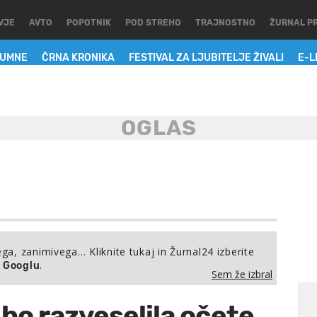
VJE
AVTO
POPOTNIK
POD STREHO
TRAJNOSTNO
ŽURNAL P
LUMNE
ČRNA KRONIKA
FESTIVAL ZA LJUBITELJE ŽIVALI
E-L
ega, zanimivega… Kliknite tukaj in Žurnal24 izberite
.
a Googlu
Sem že izbral
bo razveselila očete