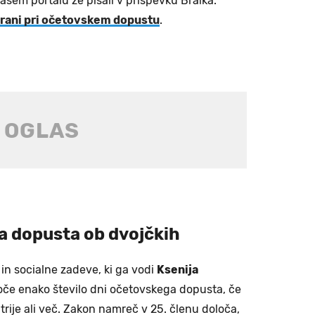
em portalu že pisali v prispevku Bralka:
irani pri očetovskem dopustu
.
a dopusta ob dvojčkih
 in socialne zadeve, ki ga vodi
Ksenija
 oče enako število dni očetovskega dopusta, če
 trije ali več. Zakon namreč v 25. členu določa,