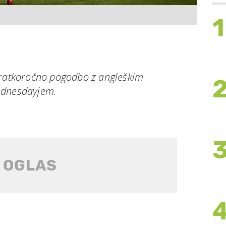
1
kratkoročno pogodbo z angleškim
ednesdayjem.