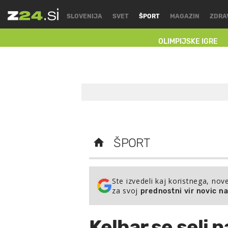
SLOVENIJA
SVET
ŠPORT
MAGAZIN
ZDRA
OLIMPIJSKE IGRE
ŠPORT
Ste izvedeli kaj koristnega, nov
za svoj
prednostni vir novic n
Kelhar se seli 