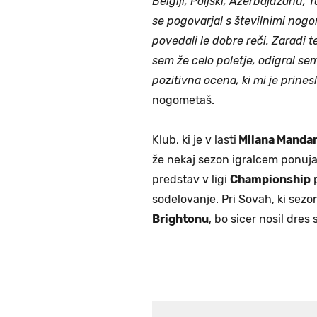
Belgiji, Poljski, Azerbajdžanu, Tu
se pogovarjal s številnimi nog
povedali le dobre reči. Zaradi 
sem že celo poletje, odigral se
pozitivna ocena, ki mi je prine
nogometaš.
Klub, ki je v lasti
Milana Mandar
že nekaj sezon igralcem ponuj
predstav v ligi
Championship
p
sodelovanje. Pri Sovah, ki sezo
Brightonu
, bo sicer nosil dres 