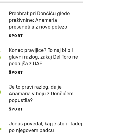
Preobrat pri Dončiću glede
preživnine: Anamaria
presenetila z novo potezo
ŠPORT
2
Konec pravljice? To naj bi bil
glavni razlog, zakaj Del Toro ne
podaljša z UAE
ŠPORT
3
Je to pravi razlog, da je
Anamaria v boju z Dončićem
popustila?
ŠPORT
4
Jonas povedal, kaj je storil Tadej
po njegovem padcu