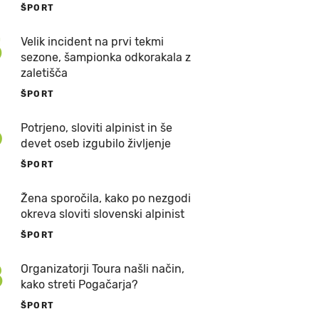
ŠPORT
5
Velik incident na prvi tekmi
sezone, šampionka odkorakala z
zaletišča
ŠPORT
6
Potrjeno, sloviti alpinist in še
devet oseb izgubilo življenje
ŠPORT
7
Žena sporočila, kako po nezgodi
okreva sloviti slovenski alpinist
ŠPORT
8
Organizatorji Toura našli način,
kako streti Pogačarja?
ŠPORT