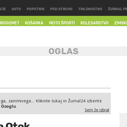
VJE
AVTO
POPOTNIK
POD STREHO
TRAJNOSTNO
ŽURNAL P
NOGOMET
KOŠARKA
MOTO ŠPORTI
KOLESARSTVO
ZIMSK
ega, zanimivega… Kliknite tukaj in Žurnal24 izberite
.
a Googlu
Sem že izbral
na Otok