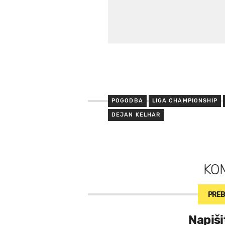
POGODBA
LIGA CHAMPIONSHIP
DEJAN KELHAR
KO
PREB
Napiši