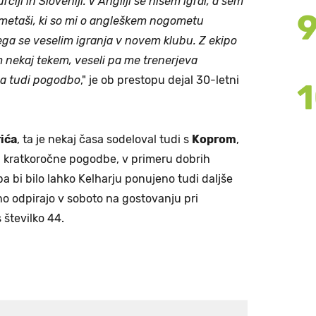
rčiji in Sloveniji. V Angliji še nisem igral, a sem
ometaši, ki so mi o angleškem nogometu
tega se veselim igranja v novem klubu. Z ekipo
m nekaj tekem, veseli pa me trenerjeva
sla tudi pogodbo
," je ob prestopu dejal 30-letni
ića
, ta je nekaj časa sodeloval tudi s
Koprom
,
a kratkoročne pogodbe, v primeru dobrih
a bi bilo lahko Kelharju ponujeno tudi daljše
no odpirajo v soboto na gostovanju pri
s številko 44.