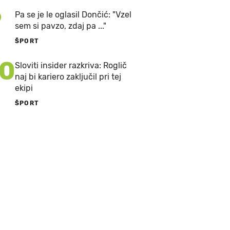
9
Pa se je le oglasil Dončić: "Vzel
sem si pavzo, zdaj pa ..."
ŠPORT
10
Sloviti insider razkriva: Roglič
naj bi kariero zaključil pri tej
ekipi
ŠPORT