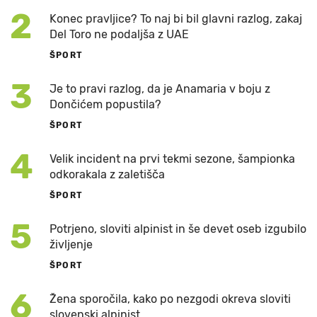
2
Konec pravljice? To naj bi bil glavni razlog, zakaj
Del Toro ne podaljša z UAE
ŠPORT
3
Je to pravi razlog, da je Anamaria v boju z
Dončićem popustila?
ŠPORT
4
Velik incident na prvi tekmi sezone, šampionka
odkorakala z zaletišča
ŠPORT
5
Potrjeno, sloviti alpinist in še devet oseb izgubilo
življenje
ŠPORT
6
Žena sporočila, kako po nezgodi okreva sloviti
slovenski alpinist