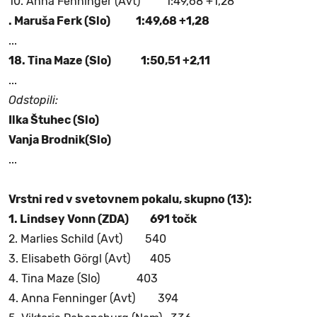
10. Anna Fenninger (Avt) 1:49,68 +1,28
. Maruša Ferk (Slo) 1:49,68 +1,28
...
18. Tina Maze (Slo) 1:50,51 +2,11
...
Odstopili:
Ilka Štuhec (Slo)
Vanja Brodnik(Slo)
...
Vrstni red v svetovnem pokalu, skupno (13):
1. Lindsey Vonn (ZDA) 691 točk
2. Marlies Schild (Avt) 540
3. Elisabeth Görgl (Avt) 405
4. Tina Maze (Slo) 403
4. Anna Fenninger (Avt) 394