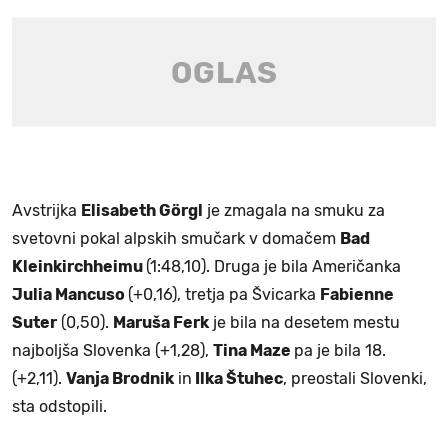
Avstrijka
Elisabeth Görgl
je zmagala na smuku za
svetovni pokal alpskih smučark v domačem
Bad
Kleinkirchheimu
(1:48,10). Druga je bila Američanka
Julia Mancuso
(+0,16), tretja pa Švicarka
Fabienne
Suter
(0,50).
Maruša Ferk
je bila na desetem mestu
najboljša Slovenka (+1,28),
Tina Maze
pa je bila 18.
(+2,11).
Vanja Brodnik
in
Ilka Štuhec
, preostali Slovenki,
sta odstopili.