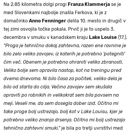
Na 2,85 kilometra dolgi progi
Franza Klammerja
se je
med Slovenkami najbolje znašla Ferkova, ki je z
domačinko
Anno Fenninger
delila 10. mesto in drugič v
tej zimi osvojila točke pokala. Prvič ji je to uspelo 3.
decembra v smuku v kanadskem kraju
Lake Louise
(17.).
"Proga je tehnično dokaj zahtevna, razen ene ravnine je
bilo zelo veliko zavojev, iz katerih je potrebno 'potegniti'
čim več. Obenem je potrebno ohraniti veliko zbranosti.
Veliko bolje sem opravila nastop, kot na treningu pred
dvema dnevoma. Ni bilo časa za počitek, veliko dela je
bilo od starta do cilja. Večino zavojev sem skušala
opraviti po robnikih in velikokrat sem bila povsem na
meji. Veseli me, da sem dosegla dober izid. Očitno mi
take proge bolj ustrezajo, bolj kot v Lake Louisu, kjer je
potrebno veliko znanja drsenja. Očitno mi bolj ustrezajo
tehnično zahtevni smuki,"
je bila po tretji uvrstitvi med