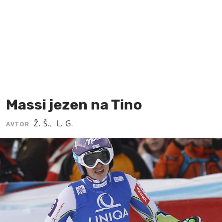
MOJ SANJ
Massi jezen na Tino
Ž. Š.
L. G.
AVTOR
,