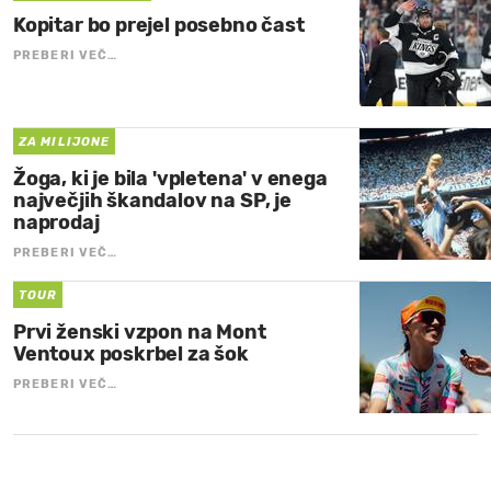
Kopitar bo prejel posebno čast
PREBERI VEČ…
ZA MILIJONE
Žoga, ki je bila 'vpletena' v enega
največjih škandalov na SP, je
naprodaj
PREBERI VEČ…
TOUR
Prvi ženski vzpon na Mont
Ventoux poskrbel za šok
PREBERI VEČ…