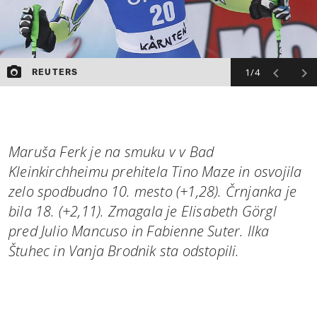
1/4
REUTERS
Maruša Ferk je na smuku v v Bad
Kleinkirchheimu prehitela Tino Maze in osvojila
zelo spodbudno 10. mesto (+1,28). Črnjanka je
bila 18. (+2,11). Zmagala je Elisabeth Görgl
pred Julio Mancuso in Fabienne Suter. Ilka
Štuhec in Vanja Brodnik sta odstopili.