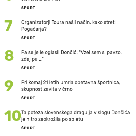
ŠPORT
7
Organizatorji Toura našli način, kako streti
Pogačarja?
ŠPORT
8
Pa se je le oglasil Dončić: "Vzel sem si pavzo,
zdaj pa ..."
ŠPORT
9
Pri komaj 21 letih umrla obetavna športnica,
skupnost zavita v črno
ŠPORT
10
Ta poteza slovenskega dragulja v slogu Dončića
je hitro zaokrožila po spletu
ŠPORT