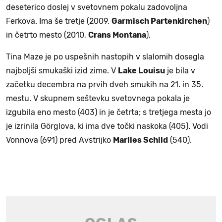
deseterico doslej v svetovnem pokalu zadovoljna
Ferkova. Ima še tretje (2009,
Garmisch Partenkirchen
)
in četrto mesto (2010,
Crans Montana
).
Tina Maze je po uspešnih nastopih v slalomih dosegla
najboljši smukaški izid zime. V
Lake Louisu
je bila v
začetku decembra na prvih dveh smukih na 21. in 35.
mestu. V skupnem seštevku svetovnega pokala je
izgubila eno mesto (403) in je četrta; s tretjega mesta jo
je izrinila Görglova, ki ima dve točki naskoka (405). Vodi
Vonnova (691) pred Avstrijko
Marlies Schild
(540).