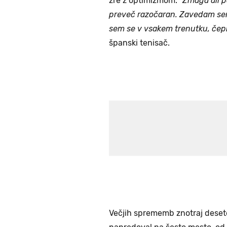
zre z optimizmom.
''Zmaga ali 
preveč razočaran. Zavedam sem,
sem se v vsakem trenutku, čeprav
španski tenisač.
Večjih sprememb znotraj desete