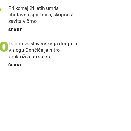
9
Pri komaj 21 letih umrla
obetavna športnica, skupnost
zavita v črno
ŠPORT
10
Ta poteza slovenskega dragulja
v slogu Dončića je hitro
zaokrožila po spletu
ŠPORT