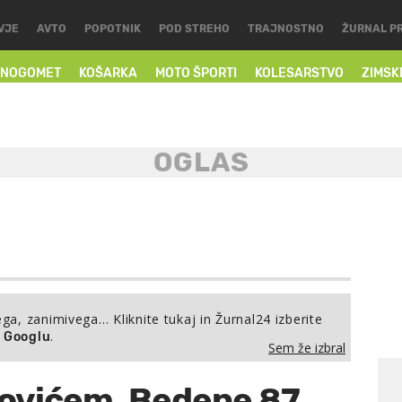
VJE
AVTO
POPOTNIK
POD STREHO
TRAJNOSTNO
ŽURNAL P
NOGOMET
KOŠARKA
MOTO ŠPORTI
KOLESARSTVO
ZIMSK
ega, zanimivega… Kliknite tukaj in Žurnal24 izberite
.
a Googlu
Sem že izbral
ovićem, Bedene 87.