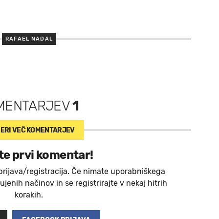
RAFAEL NADAL
MENTARJEV
1
ERI VEČ
KOMENTARJEV
te prvi komentar!
prijava/registracija. Če nimate uporabniškega
jenih načinov in se registrirajte v nekaj hitrih
korakih.