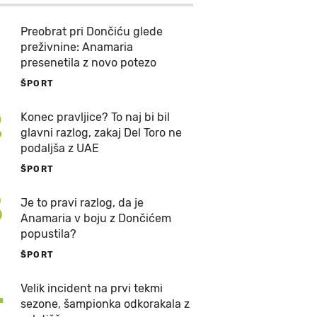
Preobrat pri Dončiću glede
preživnine: Anamaria
presenetila z novo potezo
ŠPORT
2
Konec pravljice? To naj bi bil
glavni razlog, zakaj Del Toro ne
podaljša z UAE
ŠPORT
3
Je to pravi razlog, da je
Anamaria v boju z Dončićem
popustila?
ŠPORT
4
Velik incident na prvi tekmi
sezone, šampionka odkorakala z