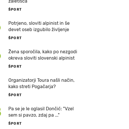
zaletišča
ŠPORT
5
Potrjeno, sloviti alpinist in še
devet oseb izgubilo življenje
ŠPORT
6
Žena sporočila, kako po nezgodi
okreva sloviti slovenski alpinist
ŠPORT
7
Organizatorji Toura našli način,
kako streti Pogačarja?
ŠPORT
8
Pa se je le oglasil Dončić: "Vzel
sem si pavzo, zdaj pa ..."
ŠPORT