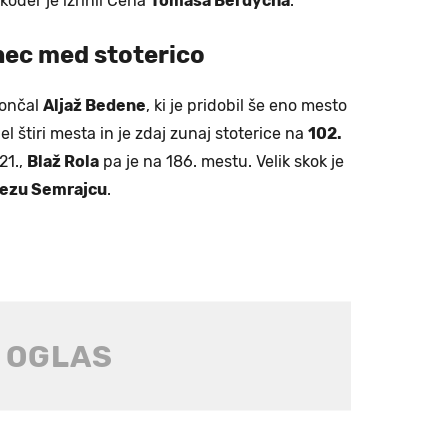
oder je izrinil Čeha
Tomáša Berdycha
.
nec med stoterico
končal
Aljaž Bedene
, ki je pridobil še eno mesto
el štiri mesta in je zdaj zunaj stoterice na
102.
21.,
Blaž Rola
pa je na 186. mestu. Velik skok je
ezu Semrajcu
.