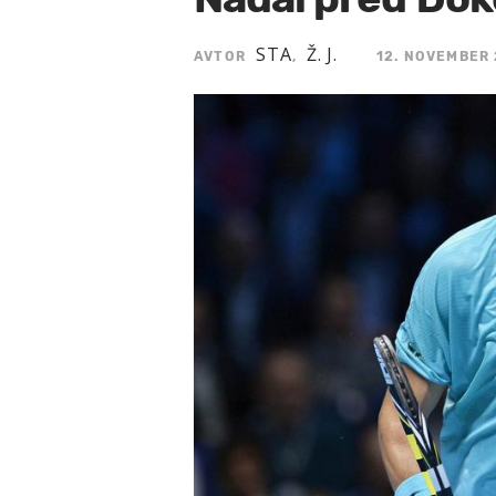
STA
Ž. J.
AVTOR
,
12. NOVEMBER 