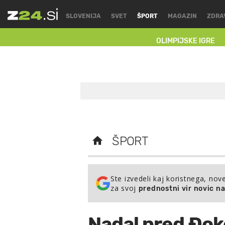
SLOVENIJA
SVET
ŠPORT
MAGAZIN
ZDRA
OLIMPIJSKE IGRE
ŠPORT
Ste izvedeli kaj koristnega, nov
za svoj
prednostni vir novic n
Nadal pred Đok