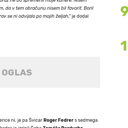
poraz ne bo spremenil moje kariere. Nisem
 da v tem obračunu nisem bil favorit. Boril
 se ni odvijalo po mojih željah,''
je dodal
rice ni, je pa Švicar
Roger Fedrer
s sedmega