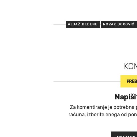
ALJAŽ BEDENE
NOVAK ĐOKOVIĆ
KO
PREB
Napiši
Za komentiranje je potrebna 
računa, izberite enega od ponu