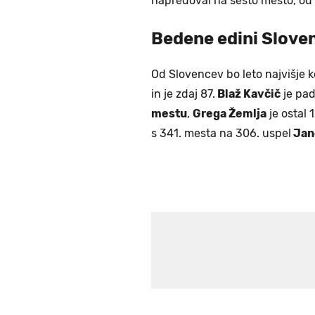
napredoval na šesto mesto, od k
Bedene edini Slove
Od Slovencev bo leto najvišje 
in je zdaj 87.
Blaž Kavčič
je pad
mestu
,
Grega Žemlja
je ostal 1
s 341. mesta na 306. uspel
Jan