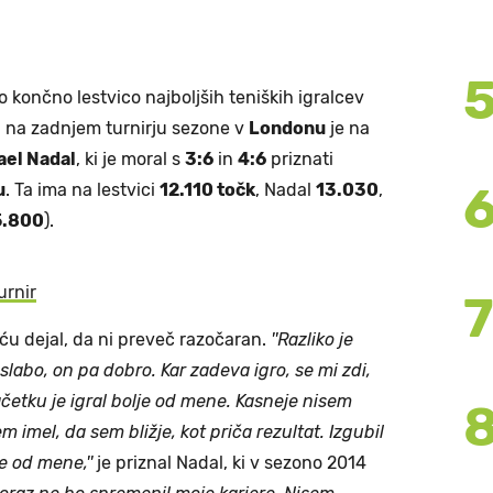
o končno lestvico najboljših teniških igralcev
u na zadnjem turnirju sezone v
Londonu
je na
ael Nadal
, ki je moral s
3:6
in
4:6
priznati
u
. Ta ima na lestvici
12.110 točk
, Nadal
13.030
,
5.800
).
urnir
ću dejal, da ni preveč razočaran.
''Razliko je
 slabo, on pa dobro. Kar zadeva igro, se mi zdi,
ačetku je igral bolje od mene. Kasneje nisem
m imel, da sem bližje, kot priča rezultat. Izgubil
e od mene,''
je priznal Nadal, ki v sezono 2014