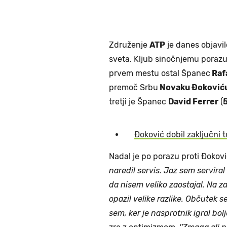
Združenje
ATP
je danes objavil
sveta. Kljub sinočnjemu poraz
prvem mestu ostal Španec
Raf
premoč Srbu
Novaku Đoković
tretji je Španec
David Ferrer
(
Đoković dobil zaključni t
Nadal je po porazu proti Đokovi
naredil servis. Jaz sem serviral
da nisem veliko zaostajal. Na z
opazil velike razlike. Občutek se
sem, ker je nasprotnik igral bolj