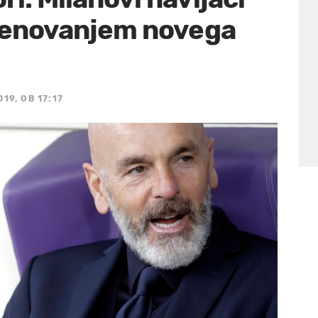
 imenovanjem novega
19, OB 17:17