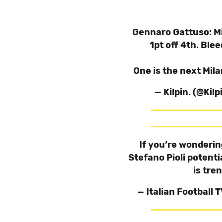
Gennaro Gattuso: Mi
1pt off 4th. Ble
One is the next Mil
— Kilpin. (@Kil
If you’re wonderin
Stefano Pioli potenti
is tr
— Italian Football 