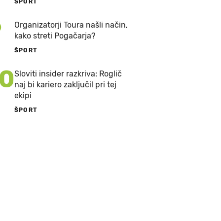
ŠPORT
9
Organizatorji Toura našli način,
kako streti Pogačarja?
ŠPORT
10
Sloviti insider razkriva: Roglič
naj bi kariero zaključil pri tej
ekipi
ŠPORT