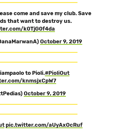
ease come and save my club. Save
ds that want to destroy us.
itter.com/k0TjG0f4da
@DanaMarwanA)
October 9, 2019
ampaolo to Pioli.
#PioliOut
tter.com/knmsjxCpW7
tPedias)
October 9, 2019
ut
pic.twitter.com/aUyAxOcRuf