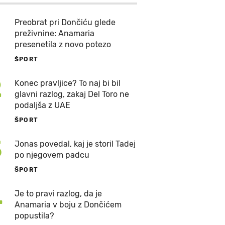
Preobrat pri Dončiću glede
preživnine: Anamaria
presenetila z novo potezo
ŠPORT
2
Konec pravljice? To naj bi bil
glavni razlog, zakaj Del Toro ne
podaljša z UAE
ŠPORT
3
Jonas povedal, kaj je storil Tadej
po njegovem padcu
ŠPORT
4
Je to pravi razlog, da je
Anamaria v boju z Dončićem
popustila?