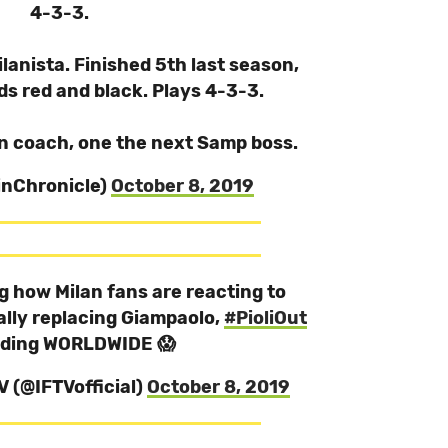
4-3-3.
lanista. Finished 5th last season,
eds red and black. Plays 4-3-3.
an coach, one the next Samp boss.
pinChronicle)
October 8, 2019
g how Milan fans are reacting to
ally replacing Giampaolo,
#PioliOut
ending WORLDWIDE 😱
TV (@IFTVofficial)
October 8, 2019