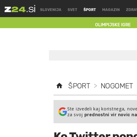
SLOVENIJA
SVET
ŠPORT
MAGAZIN
ZDRA
OLIMPIJSKE IGRE
ŠPORT
>
NOGOMET
Ste izvedeli kaj koristnega, nov
za svoj
prednostni vir novic n
Ko Twitter pono