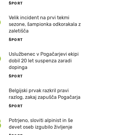
ŠPORT
5
Velik incident na prvi tekmi
sezone, šampionka odkorakala z
zaletišča
ŠPORT
6
Uslužbenec v Pogačarjevi ekipi
dobil 20 let suspenza zaradi
dopinga
ŠPORT
7
Belgijski prvak razkril pravi
razlog, zakaj zapušča Pogačarja
ŠPORT
8
Potrjeno, sloviti alpinist in še
devet oseb izgubilo življenje