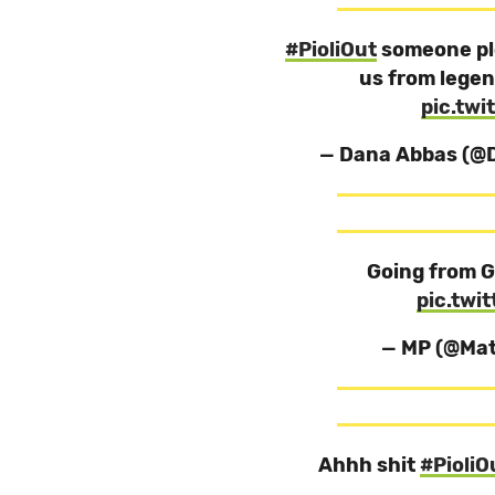
#PioliOut
someone pl
us from legen
pic.tw
— Dana Abbas (
Going from Gi
pic.twi
— MP (@Mat
Ahhh shit
#PioliO