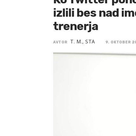
izlili bes nad
trenerja
T. M., STA
AVTOR
9. OKTOBER 20