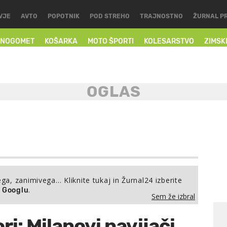
VJE
AVTO
POPOTNIK
POD STREHO
TRAJNOSTNO
ŽURNAL P
NOGOMET
KOŠARKA
MOTO ŠPORTI
KOLESARSTVO
ZIMSK
ega, zanimivega… Kliknite tukaj in Žurnal24 izberite
.
a Googlu
Sem že izbral
ri: Milanovi navijači