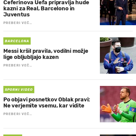
Čeferinova Uefa pripravlja hude
kazni za Real, Barcelono in
Juventus
PREBERI VEČ…
BARCELONA
Messi kršil pravila, vodilni možje
lige obljubljajo kazen
PREBERI VEČ…
SPORNI VIDEO
Po objavi posnetkov Oblak pravi:
Ne verjemite vsemu, kar vidite
PREBERI VEČ…