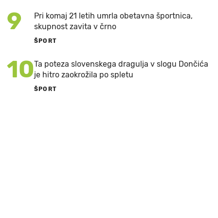
9
Pri komaj 21 letih umrla obetavna športnica,
skupnost zavita v črno
ŠPORT
10
Ta poteza slovenskega dragulja v slogu Dončića
je hitro zaokrožila po spletu
ŠPORT