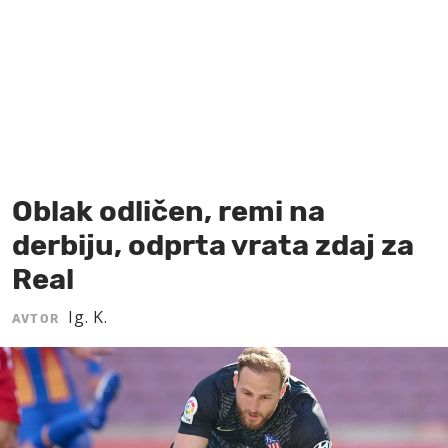
MOJ SANJ
Oblak odličen, remi na
derbiju, odprta vrata zdaj za
Real
Ig. K.
AVTOR