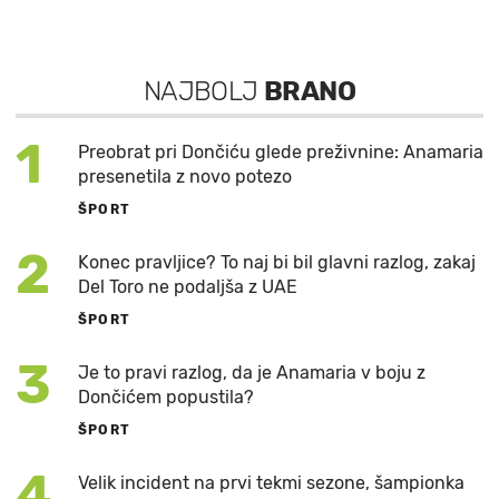
NAJBOLJ
BRANO
1
Preobrat pri Dončiću glede preživnine: Anamaria
presenetila z novo potezo
ŠPORT
2
Konec pravljice? To naj bi bil glavni razlog, zakaj
Del Toro ne podaljša z UAE
ŠPORT
3
Je to pravi razlog, da je Anamaria v boju z
Dončićem popustila?
ŠPORT
4
Velik incident na prvi tekmi sezone, šampionka