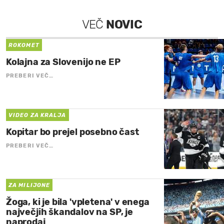
VEČ
NOVIC
ROKOMET
Kolajna za Slovenijo ne EP
PREBERI VEČ…
VIDEO ZA KRALJA
Kopitar bo prejel posebno čast
PREBERI VEČ…
ZA MILIJONE
Žoga, ki je bila 'vpletena' v enega
največjih škandalov na SP, je
naprodaj