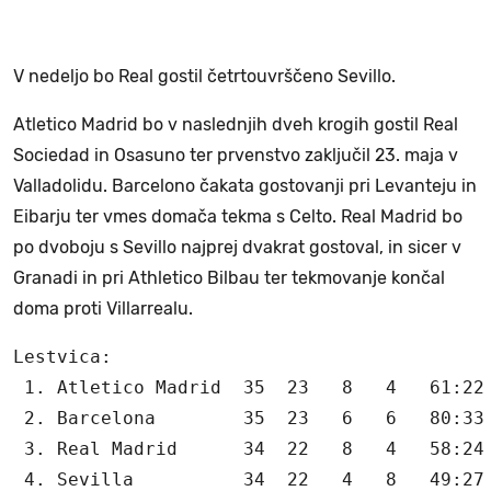
V nedeljo bo Real gostil četrtouvrščeno Sevillo.
Atletico Madrid bo v naslednjih dveh krogih gostil Real
Sociedad in Osasuno ter prvenstvo zaključil 23. maja v
Valladolidu. Barcelono čakata gostovanji pri Levanteju in
Eibarju ter vmes domača tekma s Celto. Real Madrid bo
po dvoboju s Sevillo najprej dvakrat gostoval, in sicer v
Granadi in pri Athletico Bilbau ter tekmovanje končal
doma proti Villarrealu.
Lestvica:

 1. Atletico Madrid  35  23   8   4   61:22 
 2. Barcelona        35  23   6   6   80:33 
 3. Real Madrid      34  22   8   4   58:24 
 4. Sevilla          34  22   4   8   49:27 