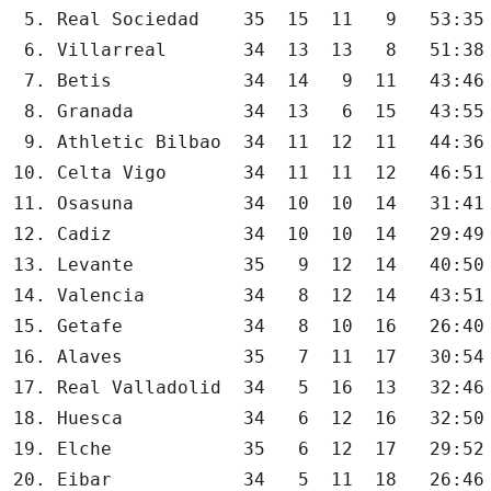
 5. Real Sociedad    35  15  11   9   53:35 
 6. Villarreal       34  13  13   8   51:38 
 7. Betis            34  14   9  11   43:46 
 8. Granada          34  13   6  15   43:55 
 9. Athletic Bilbao  34  11  12  11   44:36 
10. Celta Vigo       34  11  11  12   46:51 
11. Osasuna          34  10  10  14   31:41 
12. Cadiz            34  10  10  14   29:49 
13. Levante          35   9  12  14   40:50 
14. Valencia         34   8  12  14   43:51 
15. Getafe           34   8  10  16   26:40 
16. Alaves           35   7  11  17   30:54 
17. Real Valladolid  34   5  16  13   32:46 
18. Huesca           34   6  12  16   32:50 
19. Elche            35   6  12  17   29:52 
20. Eibar            34   5  11  18   26:46