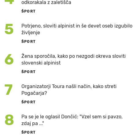
odkorakala z zaletišča
ŠPORT
5
Potrjeno, sloviti alpinist in še devet oseb izgubilo
življenje
ŠPORT
6
Žena sporočila, kako po nezgodi okreva sloviti
slovenski alpinist
ŠPORT
7
Organizatorji Toura našli način, kako streti
Pogačarja?
ŠPORT
8
Pa se je le oglasil Dončić: "Vzel sem si pavzo,
zdaj pa ..."
ŠPORT