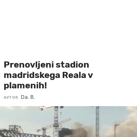
MOJ SANJ
Prenovljeni stadion
madridskega Reala v
plamenih!
Da. B.
AVTOR