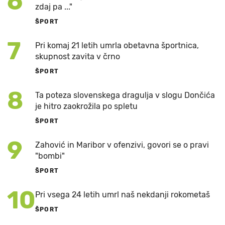
6
zdaj pa ..."
ŠPORT
7
Pri komaj 21 letih umrla obetavna športnica,
skupnost zavita v črno
ŠPORT
8
Ta poteza slovenskega dragulja v slogu Dončića
je hitro zaokrožila po spletu
ŠPORT
9
Zahović in Maribor v ofenzivi, govori se o pravi
"bombi"
ŠPORT
10
Pri vsega 24 letih umrl naš nekdanji rokometaš
ŠPORT