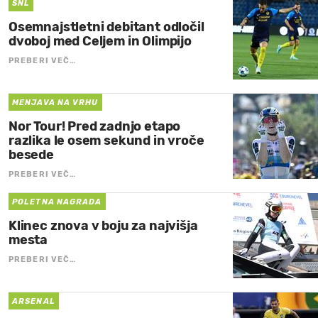
SNL
Osemnajstletni debitant odločil
dvoboj med Celjem in Olimpijo
PREBERI VEČ…
MENJAVA NA VRHU
Nor Tour! Pred zadnjo etapo
razlika le osem sekund in vroče
besede
PREBERI VEČ…
POLETNA NAGRADA
Klinec znova v boju za najvišja
mesta
PREBERI VEČ…
ARSENAL