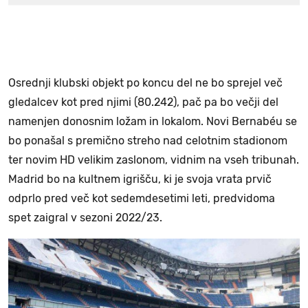
Osrednji klubski objekt po koncu del ne bo sprejel več
gledalcev kot pred njimi (80.242), pač pa bo večji del
namenjen donosnim ložam in lokalom. Novi Bernabéu se
bo ponašal s premično streho nad celotnim stadionom
ter novim HD velikim zaslonom, vidnim na vseh tribunah.
Madrid bo na kultnem igrišču, ki je svoja vrata prvič
odprlo pred več kot sedemdesetimi leti, predvidoma
spet zaigral v sezoni 2022/23.