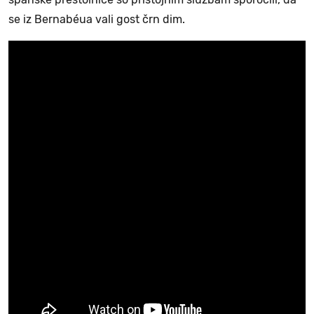
se iz Bernabéua vali gost črn dim.