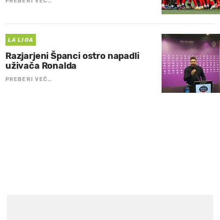
PREBERI VEČ…
LA LIGA
Razjarjeni Španci ostro napadli
uživača Ronalda
PREBERI VEČ…