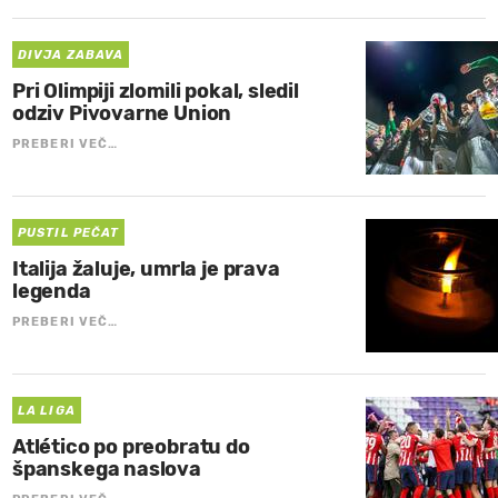
DIVJA ZABAVA
Pri Olimpiji zlomili pokal, sledil
odziv Pivovarne Union
PREBERI VEČ…
PUSTIL PEČAT
Italija žaluje, umrla je prava
legenda
PREBERI VEČ…
LA LIGA
Atlético po preobratu do
španskega naslova