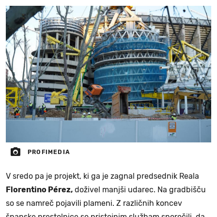
PROFIMEDIA
V sredo pa je projekt, ki ga je zagnal predsednik Reala
Florentino Pérez,
doživel manjši udarec. Na gradbišču
so se namreč pojavili plameni. Z različnih koncev
španske prestolnice so pristojnim službam sporočili, da