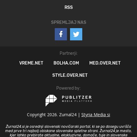
RSS
SPREMLJAJ NAS
Partnerji:
VREME.NET
BOLHA.COM
MED.OVER.NET
STYLE.OVER.NET
Powered by:
Copyright 2026. Zurnal24 |
Styria Media si
Žurnal24.si je osrednji slovenski novičarski portal, ki se po dosegu uvršča
med prve tri najbolj obiskane slovenske spletne strani. Žurnal24 je mesto,
kjer lahko prebirate aktualne, ekskluzivne, domače, tuje in slovenske