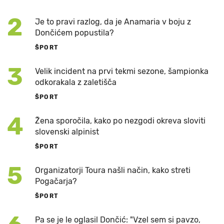
2
Je to pravi razlog, da je Anamaria v boju z
Dončićem popustila?
ŠPORT
3
Velik incident na prvi tekmi sezone, šampionka
odkorakala z zaletišča
ŠPORT
4
Žena sporočila, kako po nezgodi okreva sloviti
slovenski alpinist
ŠPORT
5
Organizatorji Toura našli način, kako streti
Pogačarja?
ŠPORT
Pa se je le oglasil Dončić: "Vzel sem si pavzo,