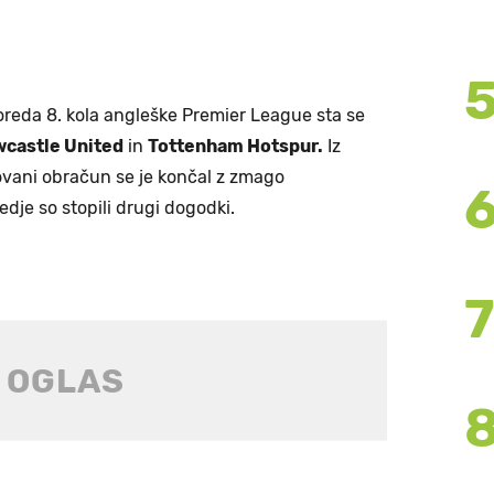
oreda 8. kola angleške Premier League sta se
castle United
in
Tottenham Hotspur.
Iz
kovani obračun se je končal z zmago
dje so stopili drugi dogodki.