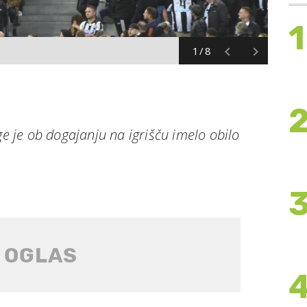
1
1/8
ge je ob dogajanju na igrišču imelo obilo