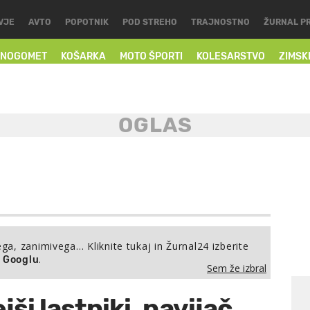
VJE
AVTO
POPOTNIK
POD STREHO
TRAJNOSTNO
ŽURNAL P
NOGOMET
KOŠARKA
MOTO ŠPORTI
KOLESARSTVO
ZIMSK
ega, zanimivega… Kliknite tukaj in Žurnal24 izberite
.
a Googlu
Sem že izbral
jši lastniki, navijač