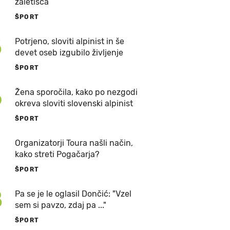
zaletišča
ŠPORT
5
Potrjeno, sloviti alpinist in še
devet oseb izgubilo življenje
ŠPORT
6
Žena sporočila, kako po nezgodi
okreva sloviti slovenski alpinist
ŠPORT
7
Organizatorji Toura našli način,
kako streti Pogačarja?
ŠPORT
8
Pa se je le oglasil Dončić: "Vzel
sem si pavzo, zdaj pa ..."
ŠPORT