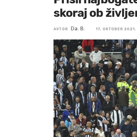
skoraj ob življe
Da. B.
AVTOR
17. OKTOBER 2021,