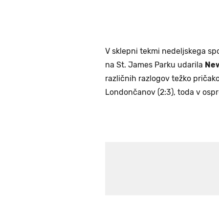
V sklepni tekmi nedeljskega sp
na St. James Parku udarila
New
različnih razlogov težko priča
Londončanov (2:3), toda v ospre