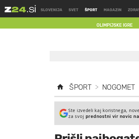
SLOVENIJA
SVET
ŠPORT
MAGAZIN
ZDRA
OLIMPIJSKE IGRE
ŠPORT
>
NOGOMET
Ste izvedeli kaj koristnega, nov
za svoj
prednostni vir novic n
Prišli najbogate