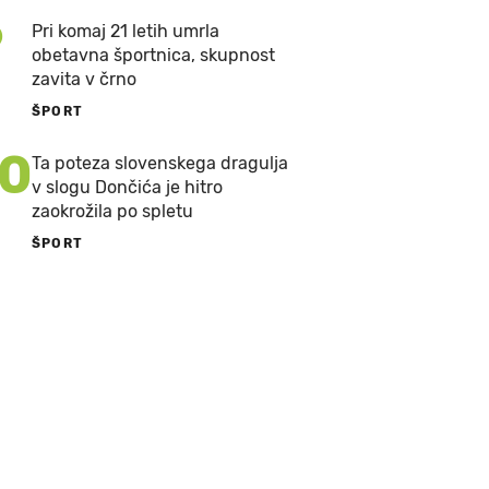
9
Pri komaj 21 letih umrla
obetavna športnica, skupnost
zavita v črno
ŠPORT
10
Ta poteza slovenskega dragulja
v slogu Dončića je hitro
zaokrožila po spletu
ŠPORT