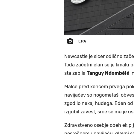
EPA
Newcastle je sicer odlično zače
Toda začetni elan se je kmalu p
sta zabila
Tanguy Ndombélé
i
Malce pred koncem prvega polčas
navijačev so nogometaši obvestil
zgodilo nekaj hudega. Eden od
izgubil zavest, srce se mu je us
Zdravstveno osebje obeh ekip j
nesrečnemu navijaču, glavni s