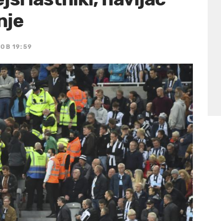
nje
 OB 19:59