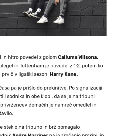
l in hitro povedel z golom
Calluma Wilsona.
olegel in Tottenham je povedel z 1:2, potem ko
n prvič v ligaški sezoni
Harry Kane.
a pa je prišlo do prekinitve. Po signalizaciji
i sodnika in obe klopi, da se je na tribuni
 privržencev domačih je namreč omedlel in
tavilo.
e steklo na tribuno in brž pomagalo
odnik
Andre Marriner
pa je srečanje prekinil in