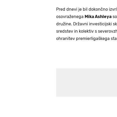
Pred dnevi je bil dokončno izv
osovraženega
Mika Ashleya
so
družine. Državni investicijski sk
sredstev in kolektiv s severov
ohranitev premierligaškega stat