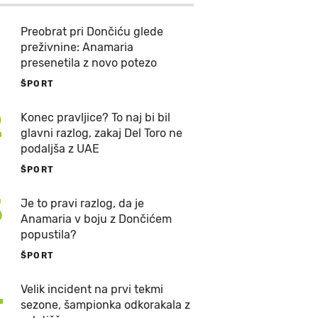
Preobrat pri Dončiću glede
preživnine: Anamaria
presenetila z novo potezo
ŠPORT
2
Konec pravljice? To naj bi bil
glavni razlog, zakaj Del Toro ne
podaljša z UAE
ŠPORT
3
Je to pravi razlog, da je
Anamaria v boju z Dončićem
popustila?
ŠPORT
4
Velik incident na prvi tekmi
sezone, šampionka odkorakala z