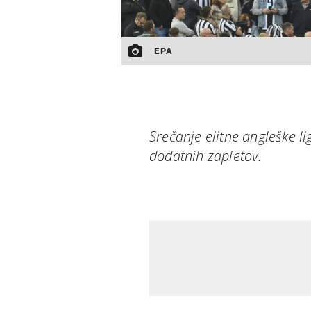
EPA
Srečanje elitne angleške li
dodatnih zapletov.