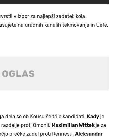
vrstil v izbor za najlepši zadetek kola
lasujete na uradnih kanalih tekmovanja in Uefe.
a dela so ob Kousu še trije kandidati.
Kady
je
razdalje proti Omonii,
Maximilian Wittek
je za
očjo prečke zadel proti Rennesu,
Aleksandar