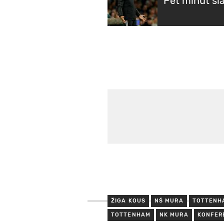
Pet minut sla
ŽIGA KOUS
NŠ MURA
TOTTENH
TOTTENHAM
NK MURA
KONFER