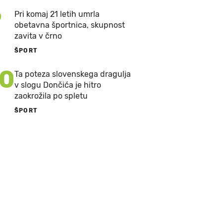
9
Pri komaj 21 letih umrla
obetavna športnica, skupnost
zavita v črno
ŠPORT
10
Ta poteza slovenskega dragulja
v slogu Dončića je hitro
zaokrožila po spletu
ŠPORT