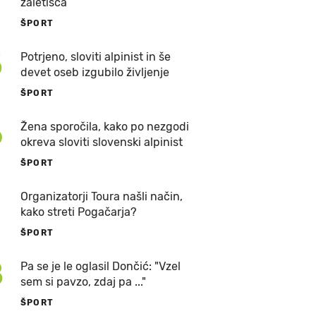
zaletišča
ŠPORT
5
Potrjeno, sloviti alpinist in še
devet oseb izgubilo življenje
ŠPORT
6
Žena sporočila, kako po nezgodi
okreva sloviti slovenski alpinist
ŠPORT
7
Organizatorji Toura našli način,
kako streti Pogačarja?
ŠPORT
8
Pa se je le oglasil Dončić: "Vzel
sem si pavzo, zdaj pa ..."
ŠPORT