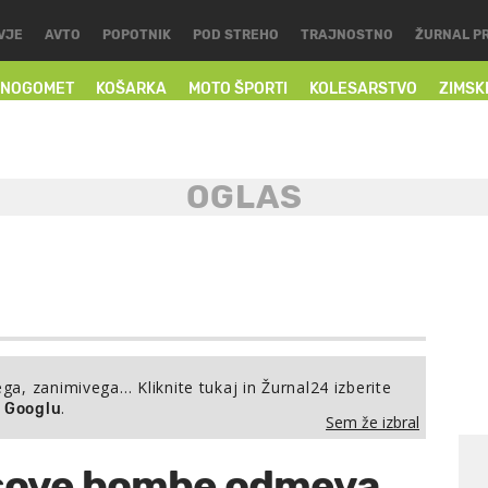
VJE
AVTO
POPOTNIK
POD STREHO
TRAJNOSTNO
ŽURNAL P
NOGOMET
KOŠARKA
MOTO ŠPORTI
KOLESARSTVO
ZIMSK
ega, zanimivega… Kliknite tukaj in Žurnal24 izberite
.
a Googlu
Sem že izbral
usove bombe odmeva