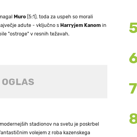
emagal
Muro
(5:1), toda za uspeh so morali
največje adute - vključno s
Harryjem Kanom
in
bile "ostroge" v resnih težavah.
modernejših stadionov na svetu je poskrbel
s fantastičnim volejem z roba kazenskega