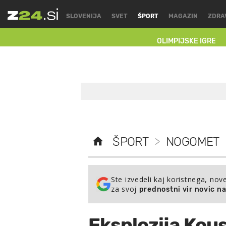
SLOVENIJA
SVET
ŠPORT
MAGAZIN
ZDRA
OLIMPIJSKE IGRE
ŠPORT
>
NOGOMET
Ste izvedeli kaj koristnega, nov
za svoj
prednostni vir novic n
Eksplozija Ko