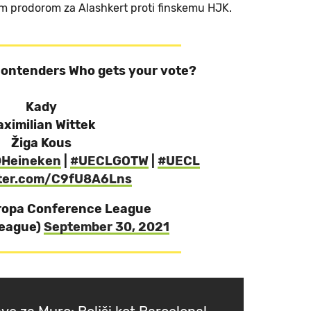
tnim prodorom za Alashkert proti finskemu HJK.
contenders Who gets your vote?
Kady
ximilian Wittek
Žiga Kous
Heineken
|
#UECLGOTW
|
#UECL
tter.com/C9fU8A6Lns
ropa Conference League
eague)
September 30, 2021