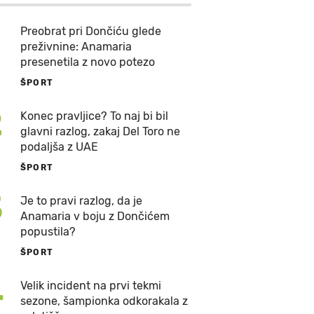
Preobrat pri Dončiću glede
preživnine: Anamaria
presenetila z novo potezo
ŠPORT
2
Konec pravljice? To naj bi bil
glavni razlog, zakaj Del Toro ne
podaljša z UAE
ŠPORT
3
Je to pravi razlog, da je
Anamaria v boju z Dončićem
popustila?
ŠPORT
4
Velik incident na prvi tekmi
sezone, šampionka odkorakala z