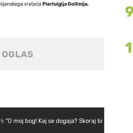
lijanskega vratarja
Pierluigija Gollinija.
i: "O moj bog! Kaj se dogaja? Skoraj bi