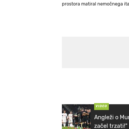
prostora matiral nemočnega ita
VIDEO
Angleži o Mur
začel trzati!"