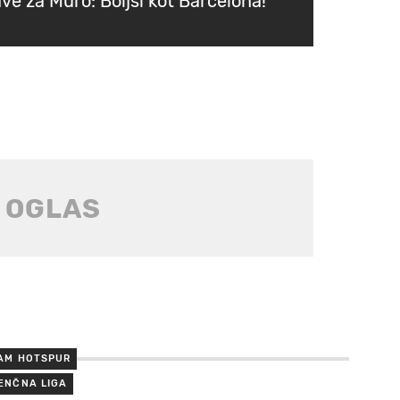
ve za Muro: Boljši kot Barcelona!
AM HOTSPUR
ENČNA LIGA