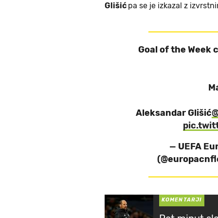
Glišić
pa se je izkazal z izvrs
Goal of the Week 
Ma
Aleksandar Glišić
@
pic.twi
— UEFA Eu
(@europacnfl
KOMENTARJI