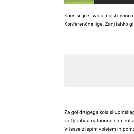
Kous se je s svojo mojstrovino u
Konferenčne lige. Zanj lahko g
Za gol drugega kola skupinskeg
za Qarabağ natančno nameril z 
Vitesse z lepim volejem in pom