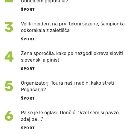
Dončićem popustila?
ŠPORT
3
Velik incident na prvi tekmi sezone, šampionka
odkorakala z zaletišča
ŠPORT
4
Žena sporočila, kako po nezgodi okreva sloviti
slovenski alpinist
ŠPORT
5
Organizatorji Toura našli način, kako streti
Pogačarja?
ŠPORT
6
Pa se je le oglasil Dončić: "Vzel sem si pavzo,
zdaj pa ..."
ŠPORT