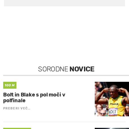
SORODNE
NOVICE
100 M
Bolt in Blake s pol moči v
polfinale
PREBERI VEČ…