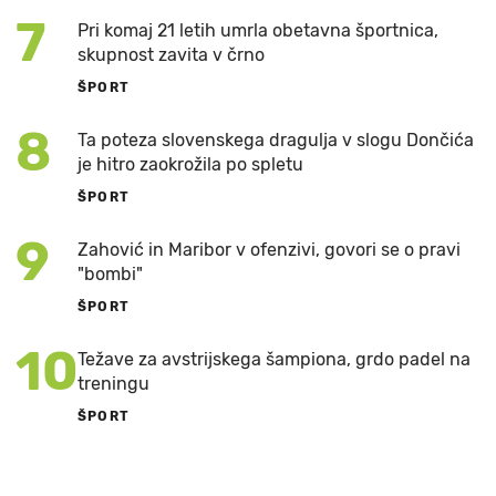
7
Pri komaj 21 letih umrla obetavna športnica,
skupnost zavita v črno
ŠPORT
8
Ta poteza slovenskega dragulja v slogu Dončića
je hitro zaokrožila po spletu
ŠPORT
9
Zahović in Maribor v ofenzivi, govori se o pravi
"bombi"
ŠPORT
10
Težave za avstrijskega šampiona, grdo padel na
treningu
ŠPORT