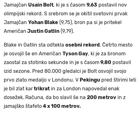
Jamajčan
Usain Bolt
, ki je s časom
9,63
postavil nov
olimpijski rekord. S srebrom se je okitil svetovni prvak
Jamajčan
Yohan Blake
(9,75), bron pa si je pritekel
Američan
Justin Gatlin
(9,79).
Blake in Gatlin sta odtekla
osebni rekord
. Četrto mesto
je osvojil še en Američan
Tyson Gay
, ki je za bronom
zaostal za stotinko sekunde in je s časom
9,80
postavil
izid sezone. Pred 80.000 gledalci je Bolt osvojil svojo
prvo zlato medaljo v Londonu. V
Pekingu
pred štirimi leti
je bil zlat kar
trikrat
in za London napovedal enak
dosežek. Računa, da bo slavil še na
200 metrov
in z
jamajško štafeto
4 x 100 metrov.