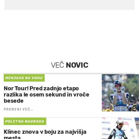
VEČ
NOVIC
MENJAVA NA VRHU
Nor Tour! Pred zadnjo etapo
razlika le osem sekund in vroče
besede
PREBERI VEČ…
POLETNA NAGRADA
Klinec znova v boju za najvišja
mesta