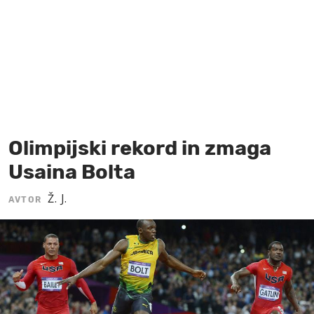
MOJ SANJ
Olimpijski rekord in zmaga
Usaina Bolta
Ž. J.
AVTOR