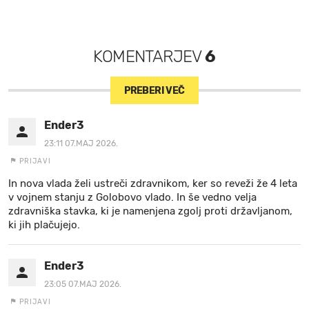
KOMENTARJEV
6
PREBERI VEČ
Ender3
23:11 07.MAJ 2026.
PRIJAVI
In nova vlada želi ustreči zdravnikom, ker so reveži že 4 leta
v vojnem stanju z Golobovo vlado. In še vedno velja
zdravniška stavka, ki je namenjena zgolj proti državljanom,
ki jih plačujejo.
Ender3
23:05 07.MAJ 2026.
PRIJAVI