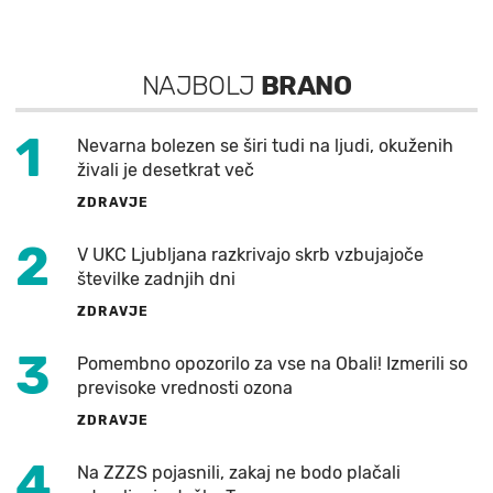
NAJBOLJ
BRANO
1
Nevarna bolezen se širi tudi na ljudi, okuženih
živali je desetkrat več
ZDRAVJE
2
V UKC Ljubljana razkrivajo skrb vzbujajoče
številke zadnjih dni
ZDRAVJE
3
Pomembno opozorilo za vse na Obali! Izmerili so
previsoke vrednosti ozona
ZDRAVJE
4
Na ZZZS pojasnili, zakaj ne bodo plačali