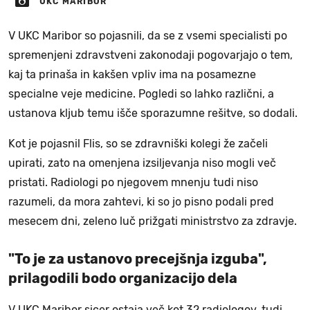
UKC MARIBOR
V UKC Maribor so pojasnili, da se z vsemi specialisti po
spremenjeni zdravstveni zakonodaji pogovarjajo o tem,
kaj ta prinaša in kakšen vpliv ima na posamezne
specialne veje medicine. Pogledi so lahko različni, a
ustanova kljub temu išče sporazumne rešitve, so dodali.
Kot je pojasnil Flis, so se zdravniški kolegi že začeli
upirati, zato na omenjena izsiljevanja niso mogli več
pristati. Radiologi po njegovem mnenju tudi niso
razumeli, da mora zahtevi, ki so jo pisno podali pred
mesecem dni, zeleno luč prižgati ministrstvo za zdravje.
"To je za ustanovo precejšnja izguba",
prilagodili bodo organizacijo dela
V UKC Maribor sicer ostaja več kot 32 radiologov, tudi