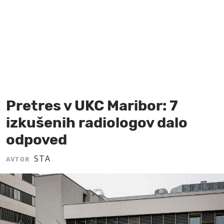
MOJ SANJ
Pretres v UKC Maribor: 7
izkušenih radiologov dalo
odpoved
STA
AVTOR