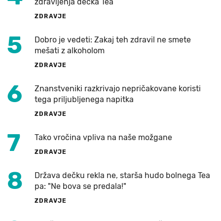
zdravljenja dečka Tea
ZDRAVJE
5
Dobro je vedeti: Zakaj teh zdravil ne smete
mešati z alkoholom
ZDRAVJE
6
Znanstveniki razkrivajo nepričakovane koristi
tega priljubljenega napitka
ZDRAVJE
7
Tako vročina vpliva na naše možgane
ZDRAVJE
8
Država dečku rekla ne, starša hudo bolnega Tea
pa: "Ne bova se predala!"
ZDRAVJE