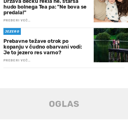
Država dečku rekla ne, starša
hudo bolnega Tea pa: "Ne bova se
predala!"
PREBERI VEČ…
JEZERO
Prebavne težave otrok po
kopanju v čudno obarvani vodi:
Je to jezero res varno?
PREBERI VEČ…