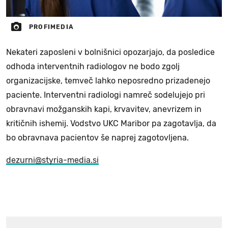
PROFIMEDIA
Nekateri zaposleni v bolnišnici opozarjajo, da posledice
odhoda interventnih radiologov ne bodo zgolj
organizacijske, temveč lahko neposredno prizadenejo
paciente. Interventni radiologi namreč sodelujejo pri
obravnavi možganskih kapi, krvavitev, anevrizem in
kritičnih ishemij. Vodstvo UKC Maribor pa zagotavlja, da
bo obravnava pacientov še naprej zagotovljena.
dezurni@styria-media.si