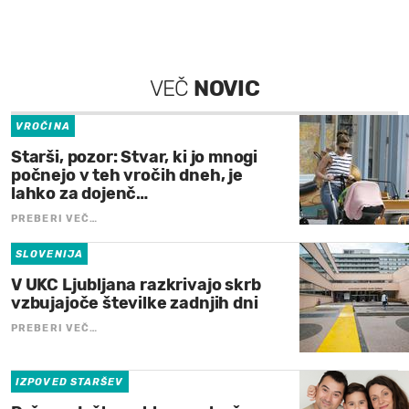
VEČ
NOVIC
VROČINA
Starši, pozor: Stvar, ki jo mnogi
počnejo v teh vročih dneh, je
lahko za dojenč…
PREBERI VEČ…
SLOVENIJA
V UKC Ljubljana razkrivajo skrb
vzbujajoče številke zadnjih dni
PREBERI VEČ…
IZPOVED STARŠEV