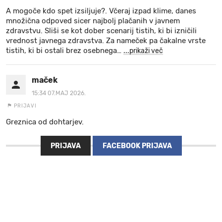
A mogoče kdo spet izsiljuje?. Včeraj izpad klime, danes
množična odpoved sicer najbolj plačanih v javnem
zdravstvu. Sliši se kot dober scenarij tistih, ki bi izničili
vrednost javnega zdravstva. Za nameček pa čakalne vrste
tistih, ki bi ostali brez osebnega
…
...prikaži več
maček
15:34 07.MAJ 2026.
PRIJAVI
Greznica od dohtarjev.
PRIJAVA
FACEBOOK PRIJAVA