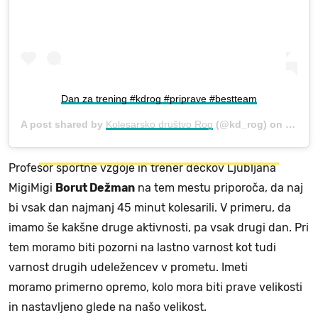
Dan za trening #kdrog #priprave #bestteam
A post shared by
Kolesarsko društvo Rog
(@kd_rog) on
Feb 8,
Profesor športne vzgoje in trener dečkov Ljubljana
MigiMigi
Borut Dežman
na tem mestu priporoča, da naj
bi vsak dan najmanj 45 minut kolesarili. V primeru, da
imamo še kakšne druge aktivnosti, pa vsak drugi dan. Pri
tem moramo biti pozorni na lastno varnost kot tudi
varnost drugih udeležencev v prometu. Imeti
moramo primerno opremo, kolo mora biti prave velikosti
in nastavljeno glede na našo velikost.