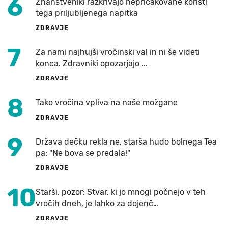
6
Znanstveniki razkrivajo nepričakovane koristi
tega priljubljenega napitka
ZDRAVJE
7
Za nami najhujši vročinski val in ni še videti
konca. Zdravniki opozarjajo ...
ZDRAVJE
8
Tako vročina vpliva na naše možgane
ZDRAVJE
9
Država dečku rekla ne, starša hudo bolnega Tea
pa: "Ne bova se predala!"
ZDRAVJE
10
Starši, pozor: Stvar, ki jo mnogi počnejo v teh
vročih dneh, je lahko za dojenč…
ZDRAVJE