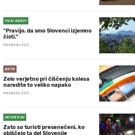
TUJI GOSTI
"Pravijo, da smo Slovenci izjemno
čisti."
PREBERI VEČ…
AVTO
Zelo verjetno pri čiščenju kolesa
naredite to veliko napako
PREBERI VEČ…
INTERVJU
Zato so turisti presenečeni, ko
obiščejo ta del Slovenije