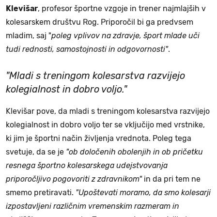
Klevišar
, profesor športne vzgoje in trener najmlajših v
kolesarskem društvu Rog. Priporočil bi ga predvsem
mladim, saj "
poleg vplivov na zdravje, šport mlade uči
tudi rednosti, samostojnosti in odgovornosti"
.
"Mladi s treningom kolesarstva razvijejo
kolegialnost in dobro voljo."
Klevišar pove, da mladi s treningom kolesarstva razvijejo
kolegialnost in dobro voljo ter se vključijo med vrstnike,
ki jim je športni način življenja vrednota. Poleg tega
svetuje, da se je
"ob določenih obolenjih in ob pričetku
resnega športno kolesarskega udejstvovanja
priporočljivo pogovoriti z zdravnikom"
in da pri tem ne
smemo pretiravati.
"Upoštevati moramo, da smo kolesarji
izpostavljeni različnim vremenskim razmeram in