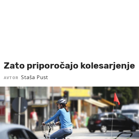
MOJ SANJ
Zato priporočajo kolesarjenje
Staša Pust
AVTOR