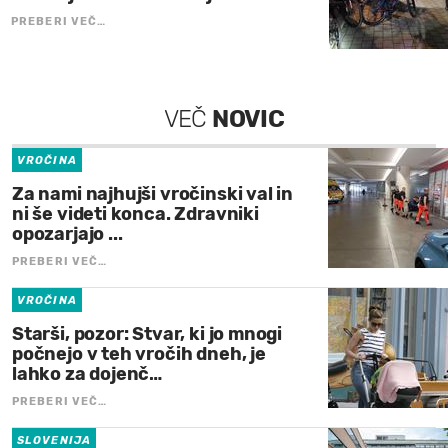
PREBERI VEČ…
VEČ
NOVIC
VROČINA
Za nami najhujši vročinski val in
ni še videti konca. Zdravniki
opozarjajo ...
PREBERI VEČ…
VROČINA
Starši, pozor: Stvar, ki jo mnogi
počnejo v teh vročih dneh, je
lahko za dojenč…
PREBERI VEČ…
SLOVENIJA