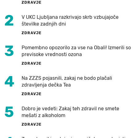
ZDRAVJE
2
V UKC Ljubljana razkrivajo skrb vzbujajoče
številke zadnjih dni
ZDRAVJE
3
Pomembno opozorilo za vse na Obali! Izmerili so
previsoke vrednosti ozona
ZDRAVJE
4
Na ZZZS pojasnili, zakaj ne bodo plačali
zdravljenja dečka Tea
ZDRAVJE
5
Dobro je vedeti: Zakaj teh zdravil ne smete
mešati z alkoholom
ZDRAVJE