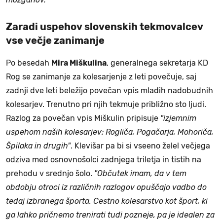
Zaradi uspehov slovenskih tekmovalcev
vse večje zanimanje
Po besedah
Mira Miškulina
, generalnega sekretarja KD
Rog se zanimanje za kolesarjenje z leti povečuje, saj
zadnji dve leti beležijo povečan vpis mladih nadobudnih
kolesarjev. Trenutno pri njih tekmuje približno sto ljudi.
Razlog za povečan vpis Miškulin pripisuje
"izjemnim
uspehom naših kolesarjev; Rogliča, Pogačarja, Mohoriča,
Špilaka in drugih"
. Klevišar pa bi si vseeno želel večjega
odziva med osnovnošolci zadnjega triletja in tistih na
prehodu v srednjo šolo.
"Občutek imam, da v tem
obdobju otroci iz različnih razlogov opuščajo vadbo do
tedaj izbranega športa. Cestno kolesarstvo kot šport, ki
ga lahko pričnemo trenirati tudi pozneje, pa je idealen za