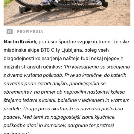
PROFIMEDIA
Martin Krašek
, profesor športne vzgoje in trener ženske
mladinske ekipe BTC City Ljubljana, poleg vseh
blagodejnosti kolesarjenja našteje tudi nekaj njegovih
možnih stranskih učinkov:
"Pri kolesarjenju se srečujemo
z dvema vrstama poškodb. Prve so kronične, do katerih
navadno pride zaradi daljših, ponavljajočih se
obremenitev, na primer ob nepravilni nastavitvi kolesa,
štejemo težave s koleni, bolečine v ledvenem in vratnem
predelu. Druge pa so akutne, ki so navadno posledica
padcev. Med temi so najpogostejši zlomi ključnice,
poškodbe dlani in komolcev, odrgnine ter pretresi
možganov."