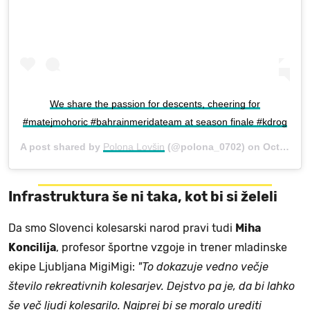
We share the passion for descents, cheering for
#matejmohoric #bahrainmeridateam at season finale #kdrog
A post shared by
Polona Lovšin
(@polona_0702) on
Oct 14, 2018 at 1:25pm PDT
Infrastruktura še ni taka, kot bi si želeli
Da smo Slovenci kolesarski narod pravi tudi
Miha
Koncilija
, profesor športne vzgoje in trener mladinske
ekipe Ljubljana MigiMigi:
"To dokazuje vedno večje
število rekreativnih kolesarjev. Dejstvo pa je, da bi lahko
še več ljudi kolesarilo. Najprej bi se moralo urediti