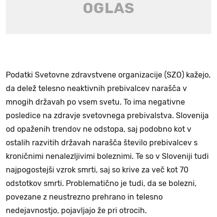
Podatki Svetovne zdravstvene organizacije (SZO) kažejo,
da delež telesno neaktivnih prebivalcev narašča v
mnogih državah po vsem svetu. To ima negativne
posledice na zdravje svetovnega prebivalstva. Slovenija
od opaženih trendov ne odstopa, saj podobno kot v
ostalih razvitih državah narašča število prebivalcev s
kroničnimi nenalezljivimi boleznimi. Te so v Sloveniji tudi
najpogostejši vzrok smrti, saj so krive za več kot 70
odstotkov smrti. Problematično je tudi, da se bolezni,
povezane z neustrezno prehrano in telesno
nedejavnostjo, pojavljajo že pri otrocih.