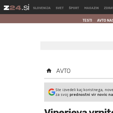
SLOVENIJA
SVET
ŠPORT
MAGAZIN
ZDRA
TESTI
AVTO NA
AVTO
Ste izvedeli kaj koristnega, nov
za svoj
prednostni vir novic n
Viperjeva vrnit