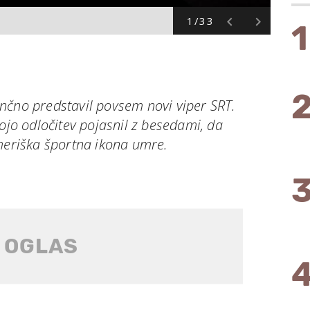
1/33
1
nčno predstavil povsem novi viper SRT.
vojo odločitev pojasnil z besedami, da
ameriška športna ikona umre.