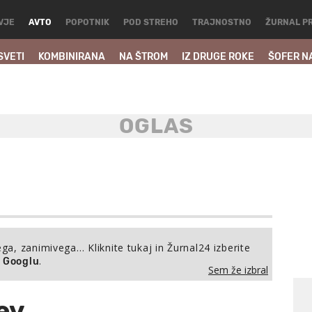
VJE
AVTO
POPOTNIK
POD STREHO
TRAJNOSTNO
ŽURNAL P
SVETI
KOMBINIRANA
NA ŠTROM
IZ DRUGE ROKE
ŠOFER N
ega, zanimivega… Kliknite tukaj in Žurnal24 izberite
.
a Googlu
Sem že izbral
ev