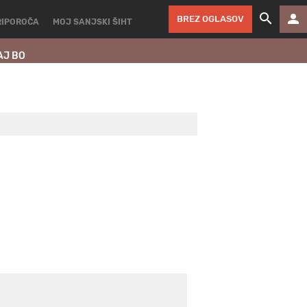
BREZ OGLASOV
RIPOROČA
MOJ SANJSKI ŠIHT
AJ BO