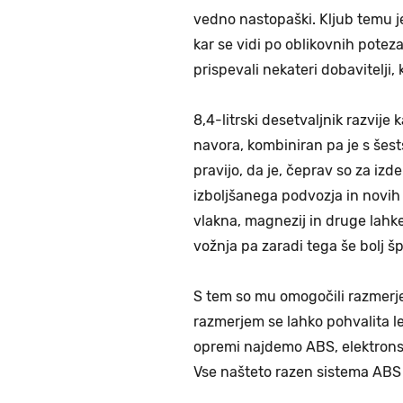
vedno nastopaški. Kljub temu je
kar se vidi po oblikovnih poteza
prispevali nekateri dobavitelji, 
8,4-litrski desetvaljnik razvije
navora, kombiniran pa je s še
pravijo, da je, čeprav so za izde
izboljšanega podvozja in novih 
vlakna, magnezij in druge lahke 
vožnja pa zaradi tega še bolj š
S tem so mu omogočili razmerje
razmerjem se lahko pohvalita le
opremi najdemo ABS, elektronski
Vse našteto razen sistema ABS l