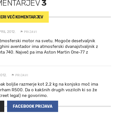
MENTARJEV
3
ERI VEČ
KOMENTARJEV
PRIL 2012.
PRIJAVI
atmosferski motor na svetu. Mogoče desetvaljnik
hini aventador ima atmosferski dvanajstvaljnik z
eta 740. Največ pa ima Aston Martin One-77 z
2012.
PRIJAVI
ak boljše razmerje kot 2,2 kg na konjsko moč ima
erham R500. Da o kakšnih drugih vozilcih ki so že
street legal) ne govorimo.
FACEBOOK PRIJAVA