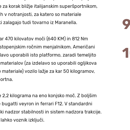
 za korak bližje italijanskim superšportnikom,
h v notranjosti, za katero so materiale
ki zalagajo tudi tovarno iz Maranella.
 kar 470 kilovatov moči (640 KM) in 812 Nm
ststopenjskim ročnim menjalnikom. Američani
lavo uporabili isto platformo, zaradi temeljito
materialov (za izdelavo so uporabili ogljikova
materiale) vozilo lažje za kar 50 kilogramov,
portna.
 2,2 kilograma na eno konjsko moč. Z boljšim
 bugatti veyron in ferrari F12. V standardni
 nadzor stabilnosti in sistem nadzora trakcije.
ahko voznik izključi.