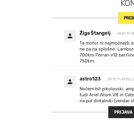
KO
PREB
Žiga Štangelj
14:01 11.A
Ta motor ni najmočnejši 
ne pa na splošno. Lamborg
700km Ferrari v12 berrlin
750km.
astro123
09:15 11.APRIL 
Nočem bit pikolovski, amp
tudi Ariel Atom V8 in Cat
na pol dirkalniki (vendar 
PRIJAVA