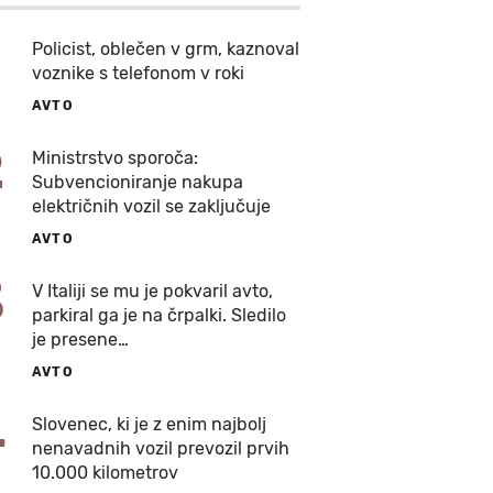
Policist, oblečen v grm, kaznoval
voznike s telefonom v roki
AVTO
2
Ministrstvo sporoča:
Subvencioniranje nakupa
električnih vozil se zaključuje
AVTO
3
V Italiji se mu je pokvaril avto,
parkiral ga je na črpalki. Sledilo
je presene…
AVTO
4
Slovenec, ki je z enim najbolj
nenavadnih vozil prevozil prvih
10.000 kilometrov