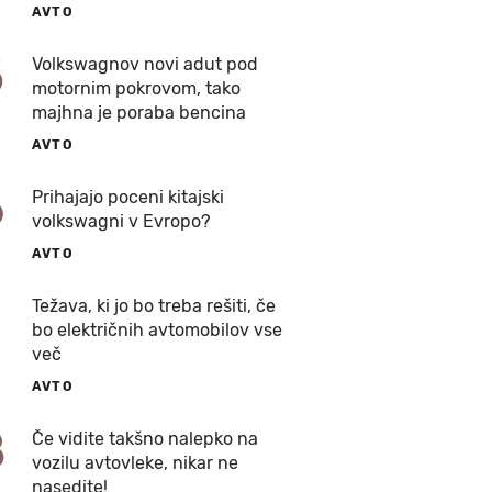
AVTO
5
Volkswagnov novi adut pod
motornim pokrovom, tako
majhna je poraba bencina
AVTO
6
Prihajajo poceni kitajski
volkswagni v Evropo?
AVTO
7
Težava, ki jo bo treba rešiti, če
bo električnih avtomobilov vse
več
AVTO
8
Če vidite takšno nalepko na
vozilu avtovleke, nikar ne
nasedite!