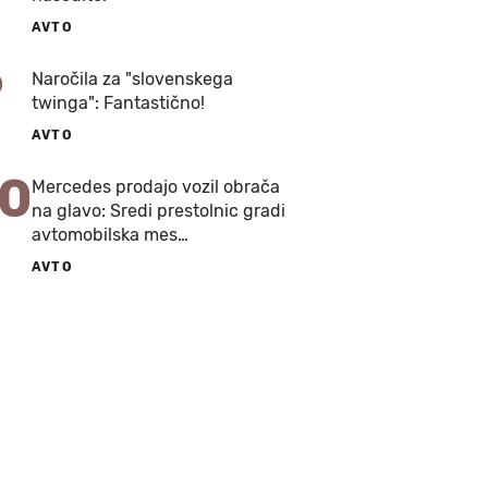
AVTO
9
Naročila za "slovenskega
twinga": Fantastično!
AVTO
10
Mercedes prodajo vozil obrača
na glavo: Sredi prestolnic gradi
avtomobilska mes…
AVTO