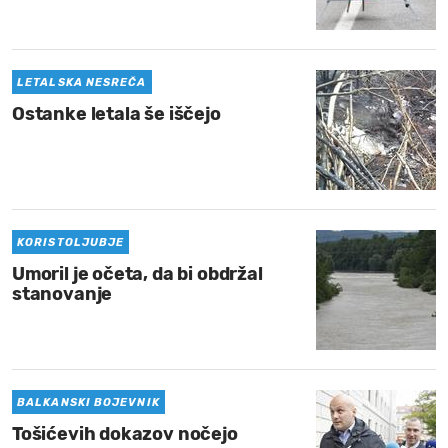
MOJ SANJ
LETALSKA NESREČA
Ostanke letala še iščejo
KORISTOLJUBJE
Umoril je očeta, da bi obdržal
stanovanje
BALKANSKI BOJEVNIK
Tošićevih dokazov nočejo