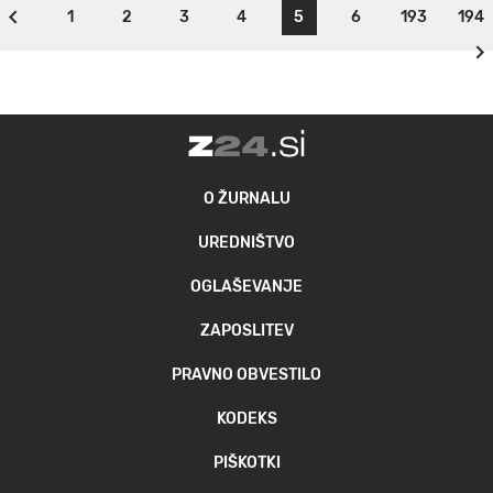
1
2
3
4
5
6
193
194
O ŽURNALU
UREDNIŠTVO
OGLAŠEVANJE
ZAPOSLITEV
PRAVNO OBVESTILO
KODEKS
PIŠKOTKI