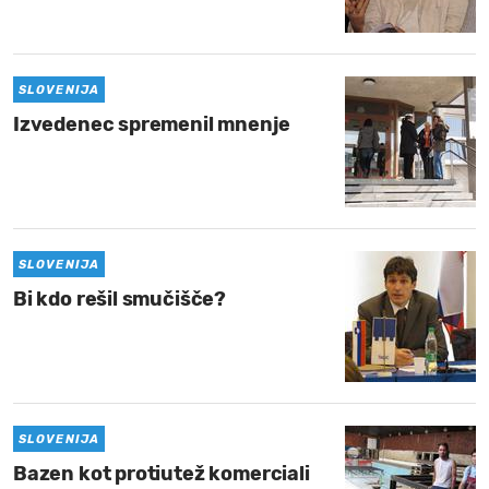
MOJ SANJ
SLOVENIJA
Izvedenec spremenil mnenje
SLOVENIJA
Bi kdo rešil smučišče?
SLOVENIJA
Bazen kot protiutež komerciali