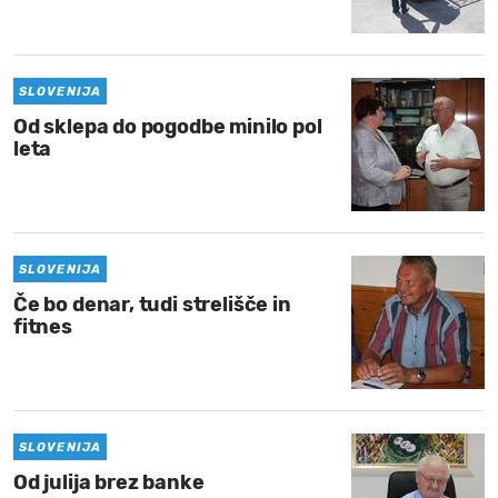
MOJ SANJ
SLOVENIJA
Od sklepa do pogodbe minilo pol
leta
SLOVENIJA
Če bo denar, tudi strelišče in
fitnes
SLOVENIJA
Od julija brez banke