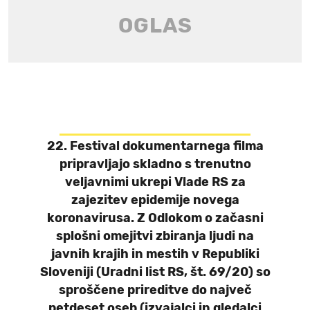
22. Festival dokumentarnega filma
pripravljajo skladno s trenutno
veljavnimi ukrepi Vlade RS za
zajezitev epidemije novega
koronavirusa. Z Odlokom o začasni
splošni omejitvi zbiranja ljudi na
javnih krajih in mestih v Republiki
Sloveniji (Uradni list RS, št. 69/20) so
sproščene prireditve do največ
petdeset oseb (izvajalci in gledalci