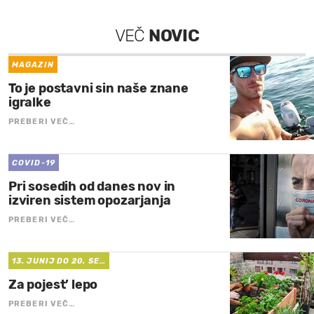
VEČ
NOVIC
MAGAZIN
To je postavni sin naše znane
igralke
PREBERI VEČ…
COVID-19
Pri sosedih od danes nov in
izviren sistem opozarjanja
PREBERI VEČ…
13. JUNIJ DO 20. SE…
Za pojest’ lepo
PREBERI VEČ…