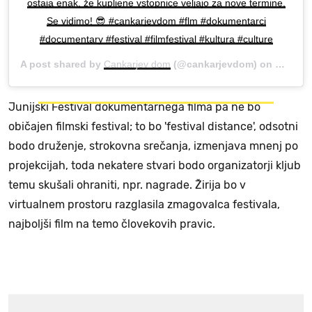
ostaja enak, že kupljene vstopnice veljajo za nove termine.
Se vidimo! 😎 #cankarjevdom #flm #dokumentarci
#documentary #festival #filmfestival #kultura #culture
A post shared by
Cankarjev dom
(@cankarjevdom) on
May 26,
Junijski Festival dokumentarnega filma pa ne bo
običajen filmski festival; to bo 'festival distance', odsotni
bodo druženje, strokovna srečanja, izmenjava mnenj po
projekcijah, toda nekatere stvari bodo organizatorji kljub
temu skušali ohraniti, npr. nagrade. Žirija bo v
virtualnem prostoru razglasila zmagovalca festivala,
najboljši film na temo človekovih pravic.