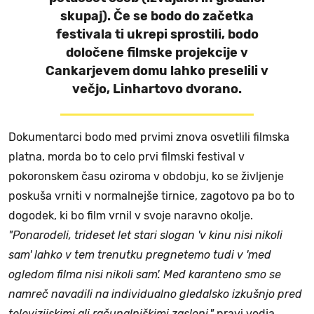
skupaj). Če se bodo do začetka
festivala ti ukrepi sprostili, bodo
določene filmske projekcije v
Cankarjevem domu lahko preselili v
večjo, Linhartovo dvorano.
Dokumentarci bodo med prvimi znova osvetlili filmska
platna, morda bo to celo prvi filmski festival v
pokoronskem času oziroma v obdobju, ko se življenje
poskuša vrniti v normalnejše tirnice, zagotovo pa bo to
dogodek, ki bo film vrnil v svoje naravno okolje.
"Ponarodeli, trideset let stari slogan 'v kinu nisi nikoli
sam' lahko v tem trenutku pregnetemo tudi v 'med
ogledom filma nisi nikoli sam'. Med karanteno smo se
namreč navadili na individualno gledalsko izkušnjo pred
televizijskimi ali računalniškimi zasloni,"
pravi vodja