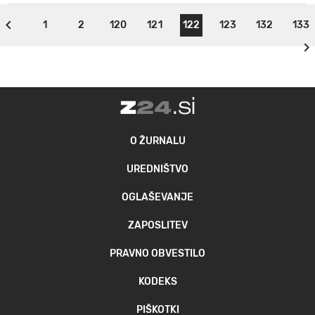
1
2
120
121
122
123
132
133
O ŽURNALU
UREDNIŠTVO
OGLAŠEVANJE
ZAPOSLITEV
PRAVNO OBVESTILO
KODEKS
PIŠKOTKI