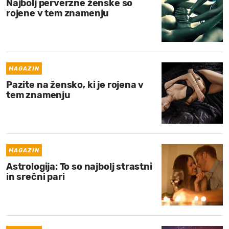
Najbolj perverzne ženske so
rojene v tem znamenju
MAGAZIN
Pazite na žensko, ki je rojena v
tem znamenju
MAGAZIN
Astrologija: To so najbolj strastni
in srečni pari