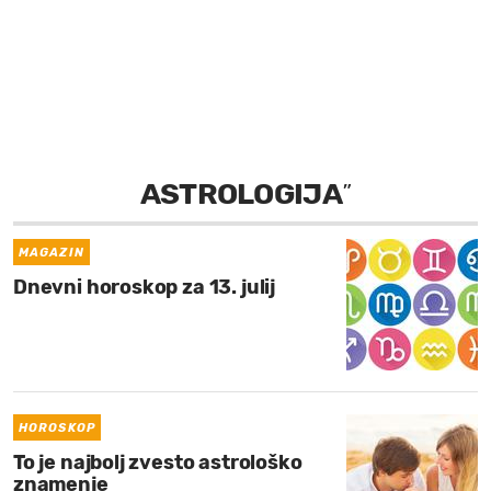
MOJ SANJ
ASTROLOGIJA
”
MAGAZIN
Dnevni horoskop za 13. julij
HOROSKOP
To je najbolj zvesto astrološko
znamenje