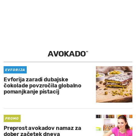
MOJ SANJ
AVOKADO
”
EVFORIJA
Evforija zaradi dubajske
čokolade povzročila globalno
pomanjkanje pistacij
PROMO
Preprost avokadov namaz za
dober začetek dneva