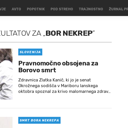
VJE
AVTO
POPOTNIK
POD STREHO
TRAJNOSTNO
ŽURNAL P
ZULTATOV
ZA
„
BOR NEKREP
”
SLOVENIJA
Pravnomočno obsojena za
Borovo smrt
Zdravnica Zlatka Kanič, ki jo je senat
Okrožnega sodišča v Mariboru lanskega
oktobra spoznal za krivo malomarnega zdrav…
SMRT BORA NEKREPA