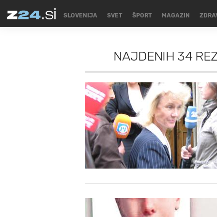
SLOVENIJA
SVET
ŠPORT
MAGAZIN
ZDRA
NAJDENIH
34 RE