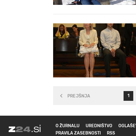
1
PREJŠNJA
O ŽURNALU
UREDNIŠTVO
OGLAŠE
PRAVILA ZASEBNOSTI
RSS