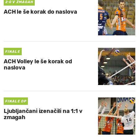
2:0 V ZMAGAH
ACH le še korak do naslova
FINALE
ACH Volley le še korak od
naslova
FINALE DP
Ljubljančani izenačili na 1:1 v
zmagah