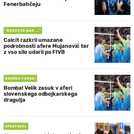
Fenerbahčeju
"KRADEJO NAM ..."
Calcit razkril umazane
podrobnosti afere Mujanović ter
z vso silo udaril po FIVB
KAKŠNA FARSA!
Bomba! Velik zasuk v aferi
slovenskega odbojkarskega
dragulja
SPEKTAKEL