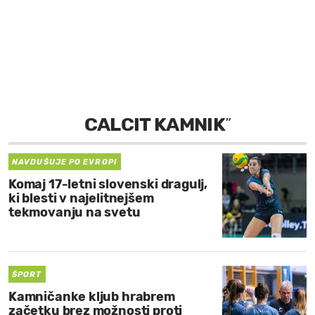
MOJ SANJ
CALCIT KAMNIK
”
NAVDUŠUJE PO EVROPI
Komaj 17-letni slovenski dragulj,
ki blesti v najelitnejšem
tekmovanju na svetu
ŠPORT
Kamničanke kljub hrabrem
začetku brez možnosti proti