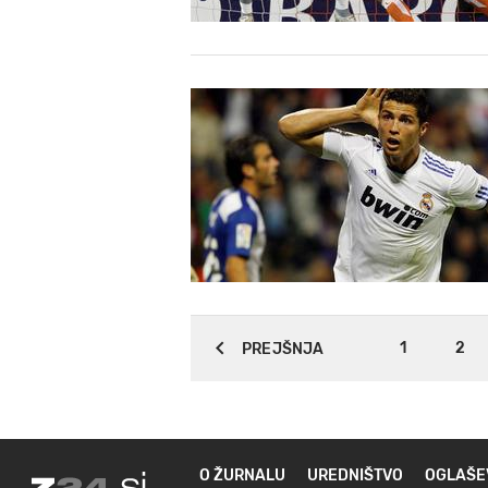
1
2
PREJŠNJA
O ŽURNALU
UREDNIŠTVO
OGLAŠE