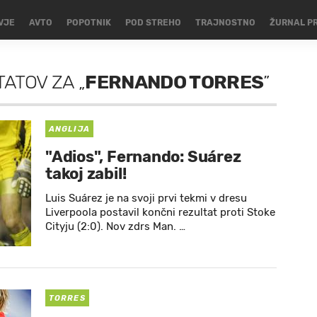
VJE
AVTO
POPOTNIK
POD STREHO
TRAJNOSTNO
ŽURNAL P
TATOV
ZA
„
FERNANDO TORRES
”
ANGLIJA
"Adios", Fernando: Suárez
takoj zabil!
Luis Suárez je na svoji prvi tekmi v dresu
Liverpoola postavil končni rezultat proti Stoke
Cityju (2:0). Nov zdrs Man. …
TORRES