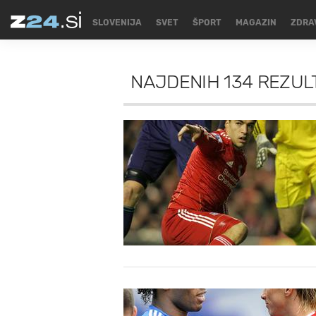
SLOVENIJA
SVET
ŠPORT
MAGAZIN
ZDRA
NAJDENIH
134 REZUL