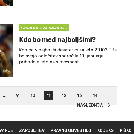
KANDIDATI ZA NAJBOL…
Kdo bo med najboljšimi?
Kdo bo v najboljši deseterici za leto 2010? Fifa
bo svojo odločitev sporočila 10. januarja
prihodnje leto na slovesnost…
...
9
10
11
12
13
14
NASLEDNJA
VANJE
ZAPOSLITEV
PRAVNO OBVESTILO
KODEKS
PIŠKOT