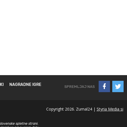
KI
NAGRADNE IGRE
SPREMLJAJ NAS
Copyright 2026. Zurnal24 |
Styria Media si
slovenske spletne strani.