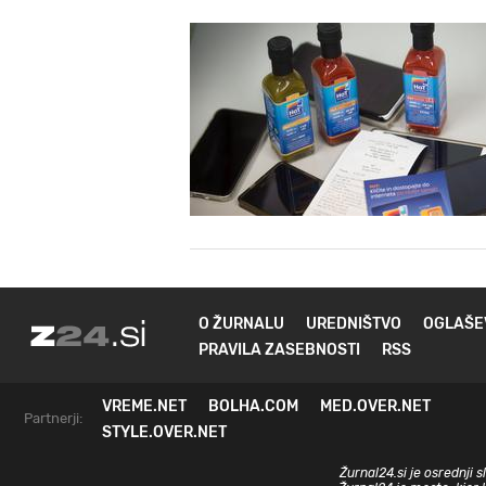
O ŽURNALU
UREDNIŠTVO
OGLAŠE
PRAVILA ZASEBNOSTI
RSS
VREME.NET
BOLHA.COM
MED.OVER.NET
Partnerji:
STYLE.OVER.NET
Žurnal24.si je osrednji 