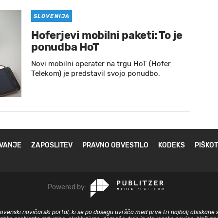
SLOVENIJA
Hoferjevi mobilni paketi: To je
ponudba HoT
Novi mobilni operater na trgu HoT (Hofer
Telekom) je predstavil svojo ponudbo.
VANJE
ZAPOSLITEV
PRAVNO OBVESTILO
KODEKS
PIŠKOT
Powered by:
slovenski novičarski portal, ki se po dosegu uvršča med prve tri najbolj obiskane 