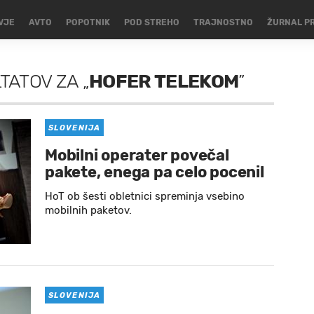
VJE
AVTO
POPOTNIK
POD STREHO
TRAJNOSTNO
ŽURNAL P
LTATOV
ZA
„
HOFER TELEKOM
”
SLOVENIJA
Mobilni operater povečal
pakete, enega pa celo pocenil
HoT ob šesti obletnici spreminja vsebino
mobilnih paketov.
SLOVENIJA