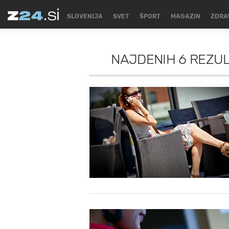
SLOVENIJA
SVET
ŠPORT
MAGAZIN
ZDRA
NAJDENIH
6 REZU