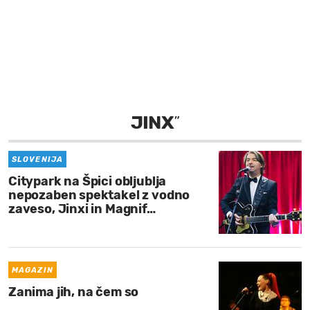
MOJ SANJ
JINX
”
SLOVENIJA
Citypark na Špici obljublja
nepozaben spektakel z vodno
zaveso, Jinxi in Magnif…
MAGAZIN
Zanima jih, na čem so