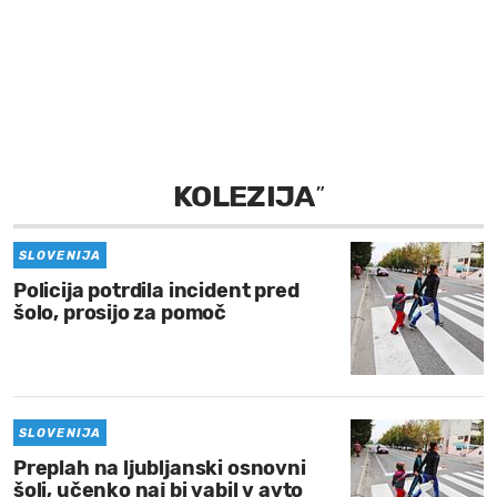
MOJ SANJ
KOLEZIJA
”
SLOVENIJA
Policija potrdila incident pred
šolo, prosijo za pomoč
SLOVENIJA
Preplah na ljubljanski osnovni
šoli, učenko naj bi vabil v avto