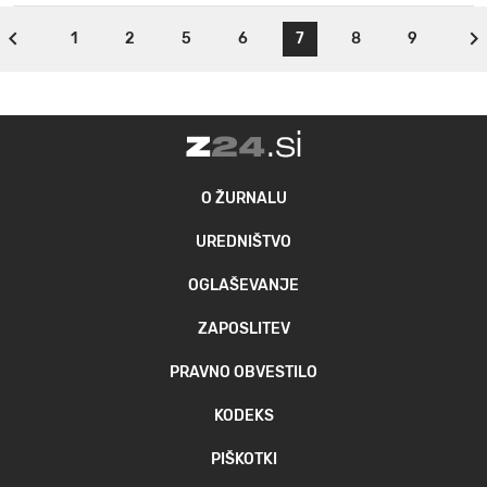
1
2
5
6
7
8
9
O ŽURNALU
UREDNIŠTVO
OGLAŠEVANJE
ZAPOSLITEV
PRAVNO OBVESTILO
KODEKS
PIŠKOTKI