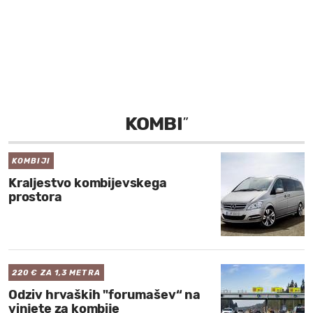
MOJ SANJ
KOMBI
”
KOMBIJI
Kraljestvo kombijevskega
prostora
220 € ZA 1,3 METRA
Odziv hrvaških "forumašev“ na
vinjete za kombije