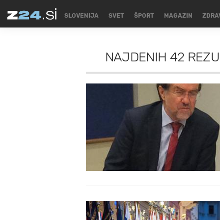
SLOVENIJA
SVET
ŠPORT
MAGAZIN
ZDRA
NAJDENIH
42 REZU