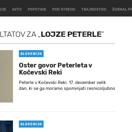
VJE
AVTO
POPOTNIK
POD STREHO
TRAJNOSTNO
ŽURNAL P
LTATOV
ZA
„
LOJZE PETERLE
”
SLOVENIJA
Oster govor Peterleta v
Kočevski Reki
Peterle v Kočevski Reki: 17. december velik
dan, ki se ga moramo spominjati resnicoljubno
SLOVENIJA