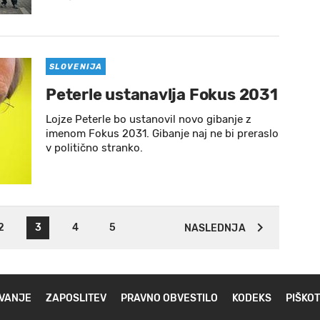
SLOVENIJA
Peterle ustanavlja Fokus 2031
Lojze Peterle bo ustanovil novo gibanje z
imenom Fokus 2031. Gibanje naj ne bi preraslo
v politično stranko.
2
3
4
5
NASLEDNJA
VANJE
ZAPOSLITEV
PRAVNO OBVESTILO
KODEKS
PIŠKOT