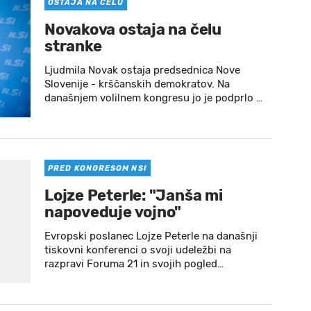
OSTAJA NA ČELU
Novakova ostaja na čelu
stranke
Ljudmila Novak ostaja predsednica Nove
Slovenije - krščanskih demokratov. Na
današnjem volilnem kongresu jo je podprlo …
PRED KONGRESOM NSI
Lojze Peterle: "Janša mi
napoveduje vojno"
Evropski poslanec Lojze Peterle na današnji
tiskovni konferenci o svoji udeležbi na
razpravi Foruma 21 in svojih pogled…