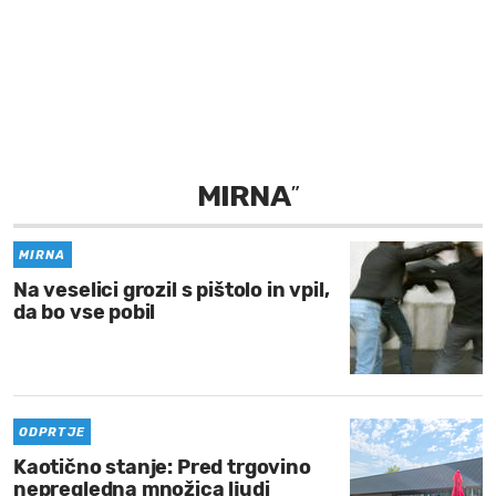
MOJ SANJ
MIRNA
”
MIRNA
Na veselici grozil s pištolo in vpil,
da bo vse pobil
ODPRTJE
Kaotično stanje: Pred trgovino
nepregledna množica ljudi