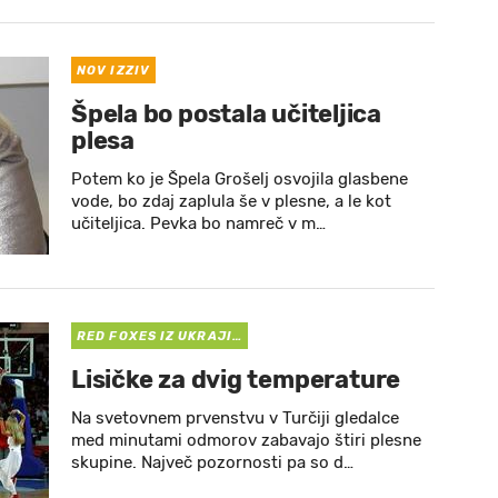
NOV IZZIV
Špela bo postala učiteljica
plesa
Potem ko je Špela Grošelj osvojila glasbene
vode, bo zdaj zaplula še v plesne, a le kot
učiteljica. Pevka bo namreč v m…
RED FOXES IZ UKRAJI…
Lisičke za dvig temperature
Na svetovnem prvenstvu v Turčiji gledalce
med minutami odmorov zabavajo štiri plesne
skupine. Največ pozornosti pa so d…