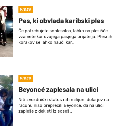
VIDEO
Pes, ki obvlada karibski ples
Če potrebujete soplesalca, lahko na plesišče
vzamete kar svojega pasjega prijatelja. Plesnih
korakov se lahko nauči kar…
VIDEO
Beyoncé zaplesala na ulici
Niti zvezdniški status niti milijoni dolarjev na
računu niso preprečili Beyoncé, da na ulici
zapleše z dekleti iz soseš…