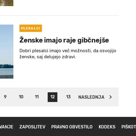
PLESALCI
Ženske imajo raje gibčnejše
Dobri plesalci imajo več možnosti, da osvojijo
ženske, saj delujejo zdravi.
9
10
11
12
13
NASLEDNJA
VANJE
ZAPOSLITEV
PRAVNO OBVESTILO
KODEKS
PIŠKOT