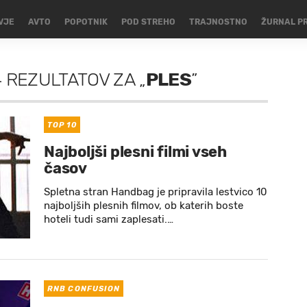
VJE
AVTO
POPOTNIK
POD STREHO
TRAJNOSTNO
ŽURNAL P
4 REZULTATOV
ZA
„
PLES
”
TOP 10
Najboljši plesni filmi vseh
časov
Spletna stran Handbag je pripravila lestvico 10
najboljših plesnih filmov, ob katerih boste
hoteli tudi sami zaplesati.…
RNB CONFUSION