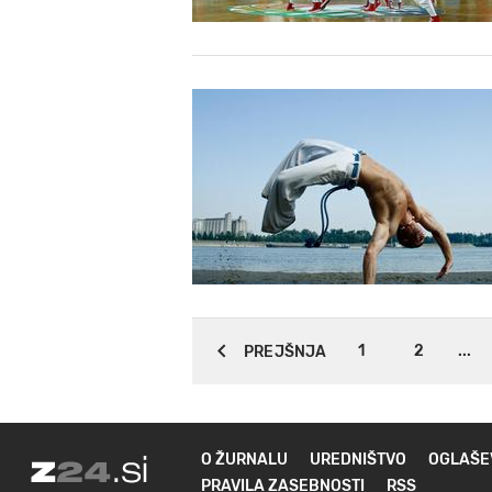
1
2
...
PREJŠNJA
O ŽURNALU
UREDNIŠTVO
OGLAŠE
PRAVILA ZASEBNOSTI
RSS