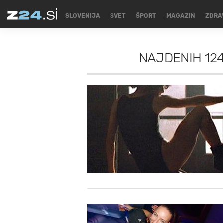
SLOVENIJA
SVET
ŠPORT
MAGAZIN
ZDRA
NAJDENIH
12