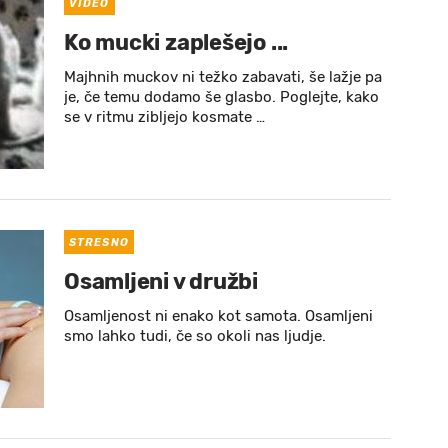
VIDEO
Ko mucki zaplešejo ...
Majhnih muckov ni težko zabavati, še lažje pa
je, če temu dodamo še glasbo. Poglejte, kako
se v ritmu zibljejo kosmate …
STRESNO
Osamljeni v družbi
Osamljenost ni enako kot samota. Osamljeni
smo lahko tudi, če so okoli nas ljudje.