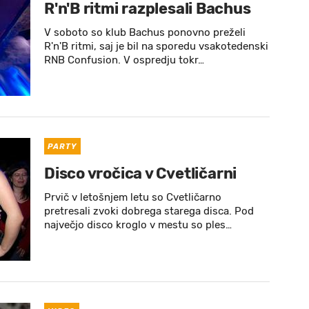
R'n'B ritmi razplesali Bachus
V soboto so klub Bachus ponovno preželi
R'n'B ritmi, saj je bil na sporedu vsakotedenski
RNB Confusion. V ospredju tokr…
PARTY
Disco vročica v Cvetličarni
Prvič v letošnjem letu so Cvetličarno
pretresali zvoki dobrega starega disca. Pod
največjo disco kroglo v mestu so ples…